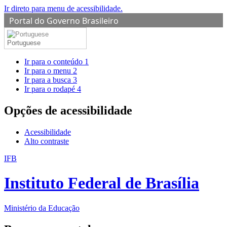
Ir direto para menu de acessibilidade.
Portal do Governo Brasileiro
Portuguese
Ir para o conteúdo
1
Ir para o menu
2
Ir para a busca
3
Ir para o rodapé
4
Opções de acessibilidade
Acessibilidade
Alto contraste
IFB
Instituto Federal de Brasília
Ministério da Educação