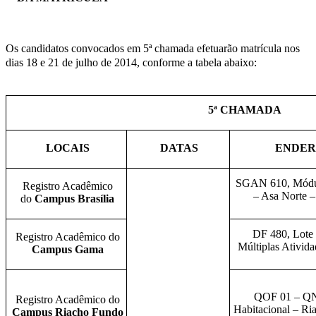
Os candidatos convocados em 5ª chamada efetuarão matrícula nos
dias 18 e 21 de julho de 2014, conforme a tabela abaixo:
5
ª CHAMADA
LOCAIS
DATAS
ENDER
SGAN 610, Módul
Registro Acadêmico
– Asa Norte –
do
Campus Brasília
DF 480, Lote 
Registro Acadêmico do
Múltiplas Ativi
Campus Gama
QOF 01 – QN
Registro Acadêmico do
Habitacional – R
Campus Riacho Fundo