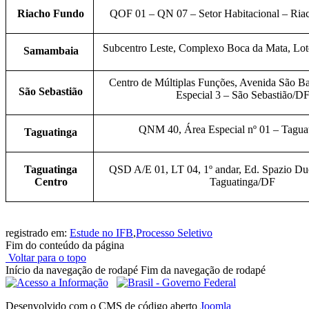
Riacho Fundo
QOF 01 – QN 07 – Setor Habitacional – Ria
Subcentro Leste, Complexo Boca da Mata, Lo
Samambaia
Centro de Múltiplas Funções, Avenida São B
São Sebastião
Especial 3 – São Sebastião/D
QNM 40, Área Especial nº 01 – Tagua
Taguatinga
Taguatinga
QSD A/E 01, LT 04, 1º andar, Ed. Spazio Duo
Centro
Taguatinga/DF
registrado em:
Estude no IFB
,
Processo Seletivo
Fim do conteúdo da página
Voltar para o topo
Início da navegação de rodapé
Fim da navegação de rodapé
Desenvolvido com o CMS de código aberto
Joomla