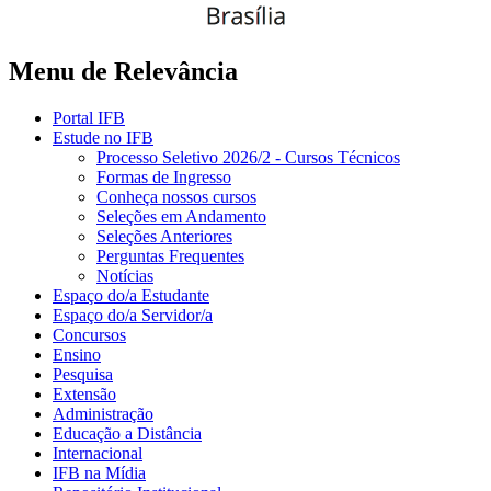
Menu de Relevância
Portal IFB
Estude no IFB
Processo Seletivo 2026/2 - Cursos Técnicos
Formas de Ingresso
Conheça nossos cursos
Seleções em Andamento
Seleções Anteriores
Perguntas Frequentes
Notícias
Espaço do/a Estudante
Espaço do/a Servidor/a
Concursos
Ensino
Pesquisa
Extensão
Administração
Educação a Distância
Internacional
IFB na Mídia