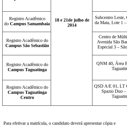
Subcentro Leste
Registro Acadêmico
1
8
e
21
de ju
l
ho de
da Mata, Lote 1
do
Campus Samambaia
2014
Centro de Múlt
Registro Acadêmico do
Avenida São Ba
Campus São Sebastião
Especial 3 – Sã
QNM 40, Área Es
Registro Acadêmico do
Taguati
Campus Taguatinga
QSD A/E 01, LT 0
Registro Acadêmico do
Spazio Duo – 
Campus Taguatinga
Taguati
Centro
Para efetivar a matrícula, o candidato deverá apresentar cópia e