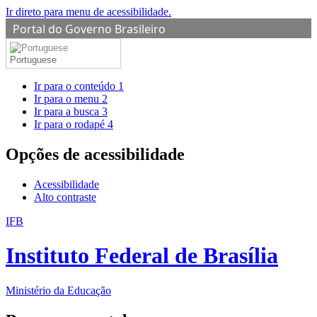
Ir direto para menu de acessibilidade.
Portal do Governo Brasileiro
Portuguese
Ir para o conteúdo
1
Ir para o menu
2
Ir para a busca
3
Ir para o rodapé
4
Opções de acessibilidade
Acessibilidade
Alto contraste
IFB
Instituto Federal de Brasília
Ministério da Educação