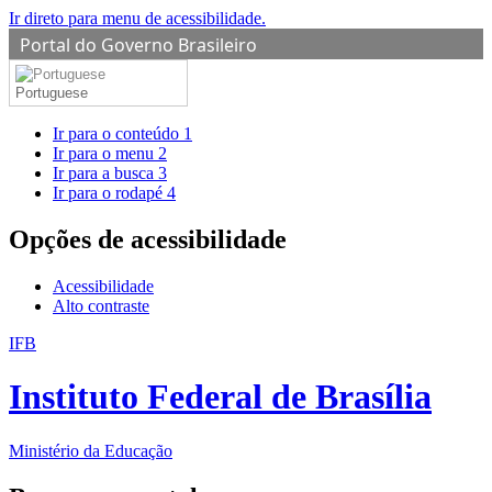
Ir direto para menu de acessibilidade.
Portal do Governo Brasileiro
Portuguese
Ir para o conteúdo
1
Ir para o menu
2
Ir para a busca
3
Ir para o rodapé
4
Opções de acessibilidade
Acessibilidade
Alto contraste
IFB
Instituto Federal de Brasília
Ministério da Educação