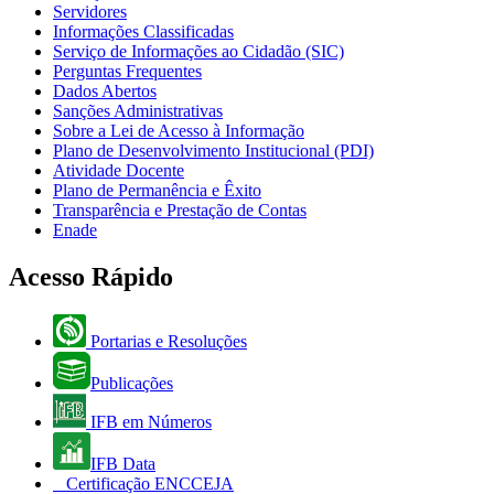
Servidores
Informações Classificadas
Serviço de Informações ao Cidadão (SIC)
Perguntas Frequentes
Dados Abertos
Sanções Administrativas
Sobre a Lei de Acesso à Informação
Plano de Desenvolvimento Institucional (PDI)
Atividade Docente
Plano de Permanência e Êxito
Transparência e Prestação de Contas
Enade
Acesso Rápido
Portarias e Resoluções
Publicações
IFB em Números
IFB Data
Certificação ENCCEJA