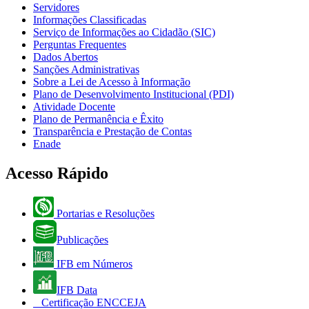
Servidores
Informações Classificadas
Serviço de Informações ao Cidadão (SIC)
Perguntas Frequentes
Dados Abertos
Sanções Administrativas
Sobre a Lei de Acesso à Informação
Plano de Desenvolvimento Institucional (PDI)
Atividade Docente
Plano de Permanência e Êxito
Transparência e Prestação de Contas
Enade
Acesso Rápido
Portarias e Resoluções
Publicações
IFB em Números
IFB Data
Certificação ENCCEJA