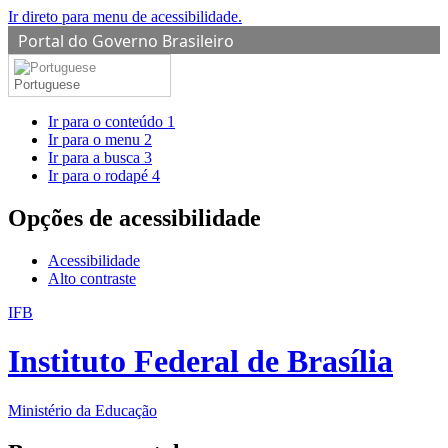
Ir direto para menu de acessibilidade.
Portal do Governo Brasileiro
Portuguese
Ir para o conteúdo
1
Ir para o menu
2
Ir para a busca
3
Ir para o rodapé
4
Opções de acessibilidade
Acessibilidade
Alto contraste
IFB
Instituto Federal de Brasília
Ministério da Educação