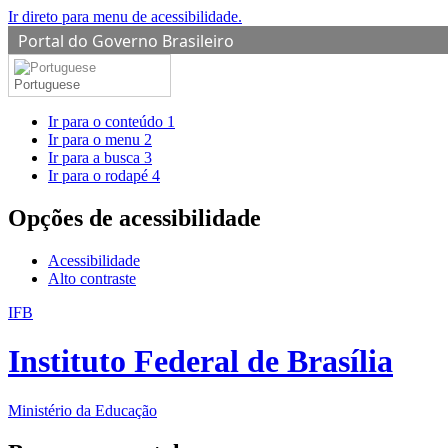
Ir direto para menu de acessibilidade.
Portal do Governo Brasileiro
Portuguese
Ir para o conteúdo
1
Ir para o menu
2
Ir para a busca
3
Ir para o rodapé
4
Opções de acessibilidade
Acessibilidade
Alto contraste
IFB
Instituto Federal de Brasília
Ministério da Educação