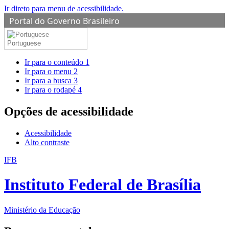
Ir direto para menu de acessibilidade.
Portal do Governo Brasileiro
Portuguese
Ir para o conteúdo
1
Ir para o menu
2
Ir para a busca
3
Ir para o rodapé
4
Opções de acessibilidade
Acessibilidade
Alto contraste
IFB
Instituto Federal de Brasília
Ministério da Educação