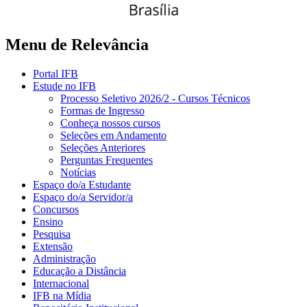
Menu de Relevância
Portal IFB
Estude no IFB
Processo Seletivo 2026/2 - Cursos Técnicos
Formas de Ingresso
Conheça nossos cursos
Seleções em Andamento
Seleções Anteriores
Perguntas Frequentes
Notícias
Espaço do/a Estudante
Espaço do/a Servidor/a
Concursos
Ensino
Pesquisa
Extensão
Administração
Educação a Distância
Internacional
IFB na Mídia