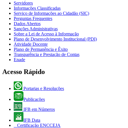
Servidores
Informações Classificadas
Serviço de Informações ao Cidadão (SIC)
Perguntas Frequentes
Dados Abertos
Sanções Administrativas
Sobre a Lei de Acesso à Informação
Plano de Desenvolvimento Institucional (PDI)
Atividade Docente
Plano de Permanência e Êxito
Transparência e Prestação de Contas
Enade
Acesso Rápido
Portarias e Resoluções
Publicações
IFB em Números
IFB Data
Certificação ENCCEJA