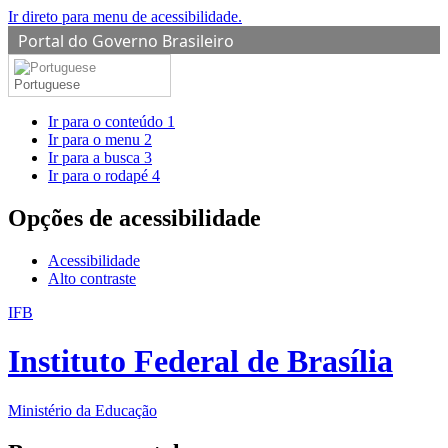
Ir direto para menu de acessibilidade.
Portal do Governo Brasileiro
Portuguese
Ir para o conteúdo
1
Ir para o menu
2
Ir para a busca
3
Ir para o rodapé
4
Opções de acessibilidade
Acessibilidade
Alto contraste
IFB
Instituto Federal de Brasília
Ministério da Educação