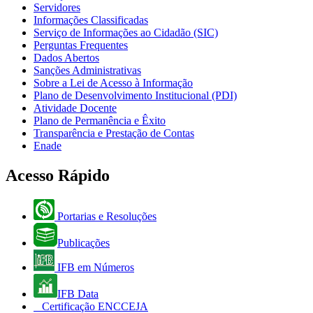
Servidores
Informações Classificadas
Serviço de Informações ao Cidadão (SIC)
Perguntas Frequentes
Dados Abertos
Sanções Administrativas
Sobre a Lei de Acesso à Informação
Plano de Desenvolvimento Institucional (PDI)
Atividade Docente
Plano de Permanência e Êxito
Transparência e Prestação de Contas
Enade
Acesso Rápido
Portarias e Resoluções
Publicações
IFB em Números
IFB Data
Certificação ENCCEJA