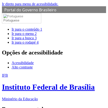
Ir direto para menu de acessibilidade.
Portal do Governo Brasileiro
Portuguese
Ir para o conteúdo
1
Ir para o menu
2
Ir para a busca
3
Ir para o rodapé
4
Opções de acessibilidade
Acessibilidade
Alto contraste
IFB
Instituto Federal de Brasília
Ministério da Educação