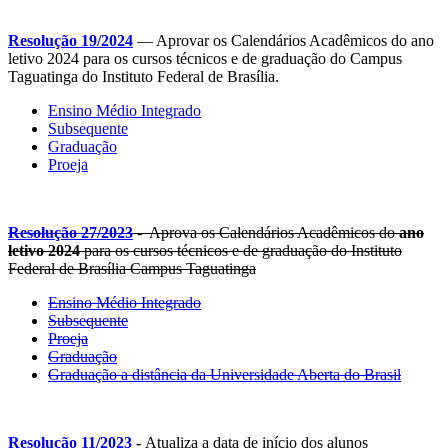
Resolução 19/2024
— Aprovar os Calendários Acadêmicos do ano
letivo 2024 para os cursos técnicos e de graduação do Campus
Taguatinga do Instituto Federal de Brasília.
Ensino Médio Integrado
Subsequente
Graduação
Proeja
Resolução 27/2023
- Aprova os Calendários Acadêmicos do
ano
letivo 2024
para os cursos técnicos e de graduação do Instituto
Federal de Brasília Campus Taguatinga
Ensino Médio Integrado
Subsequente
Proeja
Graduação
Graduação a distância da Universidade Aberta do Brasil
Resolução 11/2023
-
Atualiza a data de início dos alunos