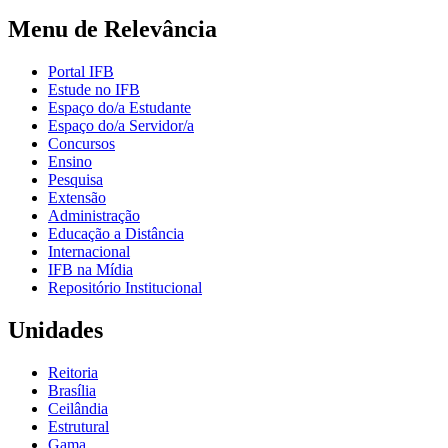
Menu de Relevância
Portal IFB
Estude no IFB
Espaço do/a Estudante
Espaço do/a Servidor/a
Concursos
Ensino
Pesquisa
Extensão
Administração
Educação a Distância
Internacional
IFB na Mídia
Repositório Institucional
Unidades
Reitoria
Brasília
Ceilândia
Estrutural
Gama