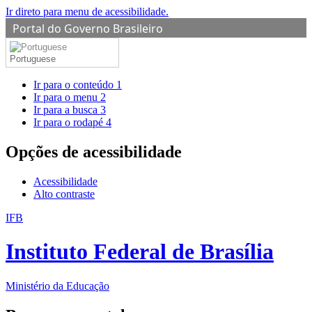
Ir direto para menu de acessibilidade.
Portal do Governo Brasileiro
Portuguese
Ir para o conteúdo
1
Ir para o menu
2
Ir para a busca
3
Ir para o rodapé
4
Opções de acessibilidade
Acessibilidade
Alto contraste
IFB
Instituto Federal de Brasília
Ministério da Educação