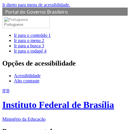
Ir direto para menu de acessibilidade.
Portal do Governo Brasileiro
Portuguese
Ir para o conteúdo
1
Ir para o menu
2
Ir para a busca
3
Ir para o rodapé
4
Opções de acessibilidade
Acessibilidade
Alto contraste
IFB
Instituto Federal de Brasília
Ministério da Educação