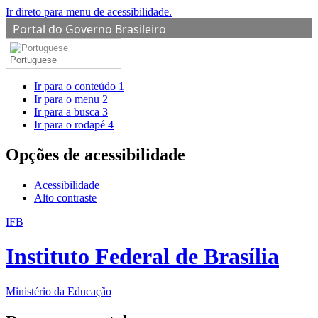
Ir direto para menu de acessibilidade.
Portal do Governo Brasileiro
Portuguese
Ir para o conteúdo
1
Ir para o menu
2
Ir para a busca
3
Ir para o rodapé
4
Opções de acessibilidade
Acessibilidade
Alto contraste
IFB
Instituto Federal de Brasília
Ministério da Educação