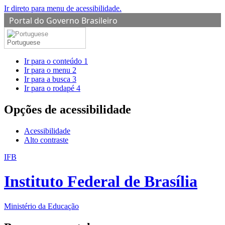
Ir direto para menu de acessibilidade.
Portal do Governo Brasileiro
Portuguese
Ir para o conteúdo
1
Ir para o menu
2
Ir para a busca
3
Ir para o rodapé
4
Opções de acessibilidade
Acessibilidade
Alto contraste
IFB
Instituto Federal de Brasília
Ministério da Educação