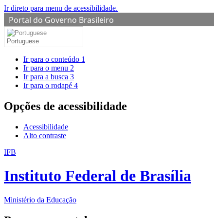
Ir direto para menu de acessibilidade.
Portal do Governo Brasileiro
Portuguese
Ir para o conteúdo
1
Ir para o menu
2
Ir para a busca
3
Ir para o rodapé
4
Opções de acessibilidade
Acessibilidade
Alto contraste
IFB
Instituto Federal de Brasília
Ministério da Educação