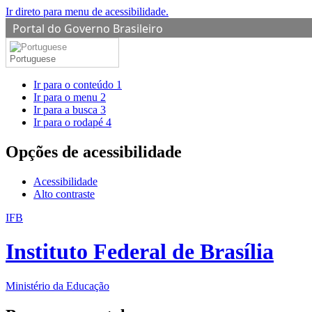
Ir direto para menu de acessibilidade.
Portal do Governo Brasileiro
Portuguese
Ir para o conteúdo
1
Ir para o menu
2
Ir para a busca
3
Ir para o rodapé
4
Opções de acessibilidade
Acessibilidade
Alto contraste
IFB
Instituto Federal de Brasília
Ministério da Educação