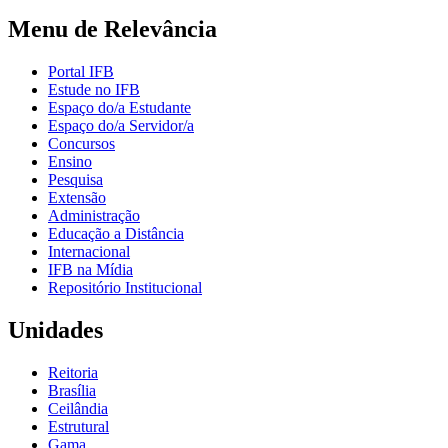
Menu de Relevância
Portal IFB
Estude no IFB
Espaço do/a Estudante
Espaço do/a Servidor/a
Concursos
Ensino
Pesquisa
Extensão
Administração
Educação a Distância
Internacional
IFB na Mídia
Repositório Institucional
Unidades
Reitoria
Brasília
Ceilândia
Estrutural
Gama