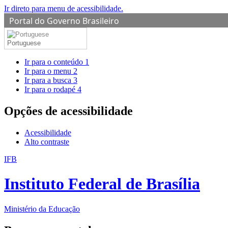
Ir direto para menu de acessibilidade.
Portal do Governo Brasileiro
Portuguese
Ir para o conteúdo
1
Ir para o menu
2
Ir para a busca
3
Ir para o rodapé
4
Opções de acessibilidade
Acessibilidade
Alto contraste
IFB
Instituto Federal de Brasília
Ministério da Educação