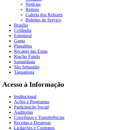
Notícias
Reitora
Galeria dos Reitores
Boletins de Serviço
Brasília
Ceilândia
Estrutural
Gama
Planaltina
Recanto das Emas
Riacho Fundo
Samambaia
São Sebastião
Taguatinga
Acesso à Informação
Institucional
Ações e Programas
Participação Social
Auditorias
Convênios e Transferências
Receitas e Despesas
Licitações e Contratos