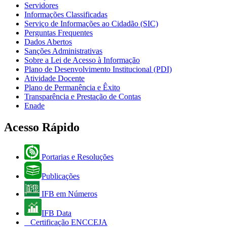
Servidores
Informações Classificadas
Serviço de Informações ao Cidadão (SIC)
Perguntas Frequentes
Dados Abertos
Sanções Administrativas
Sobre a Lei de Acesso à Informação
Plano de Desenvolvimento Institucional (PDI)
Atividade Docente
Plano de Permanência e Êxito
Transparência e Prestação de Contas
Enade
Acesso Rápido
Portarias e Resoluções
Publicações
IFB em Números
IFB Data
Certificação ENCCEJA