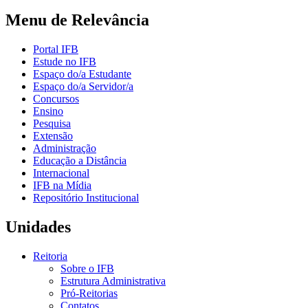
Menu de Relevância
Portal IFB
Estude no IFB
Espaço do/a Estudante
Espaço do/a Servidor/a
Concursos
Ensino
Pesquisa
Extensão
Administração
Educação a Distância
Internacional
IFB na Mídia
Repositório Institucional
Unidades
Reitoria
Sobre o IFB
Estrutura Administrativa
Pró-Reitorias
Contatos