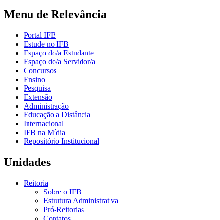
Menu de Relevância
Portal IFB
Estude no IFB
Espaço do/a Estudante
Espaço do/a Servidor/a
Concursos
Ensino
Pesquisa
Extensão
Administração
Educação a Distância
Internacional
IFB na Mídia
Repositório Institucional
Unidades
Reitoria
Sobre o IFB
Estrutura Administrativa
Pró-Reitorias
Contatos