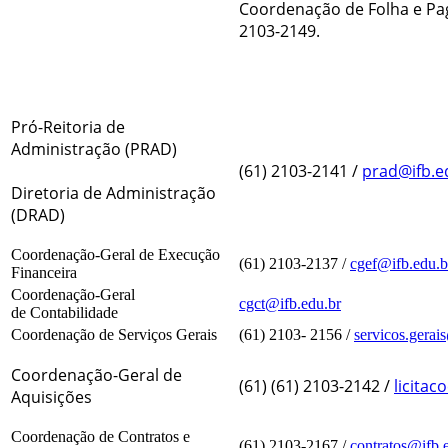
Coordenação de Folha e Pag
2103-2149.
Pró-Reitoria de
Administração (PRAD)
(61) 2103-214
1
/
prad@ifb.e
Diretoria de Administração
(DRAD)
Coordenação-Geral de Execução
(61) 2103-2137 /
cgef@ifb.edu.b
Financeira
Coordenação-Geral
cgct@ifb.edu.br
de Contabilidade
Coordenação de Serviços Gerais
(61) 2103- 2156 /
servicos.gerai
Coordenação-Geral de
(61) (61) 2103-2142 /
licitac
Aquisições
Coordenação de Contratos e
(61) 2103-2167 /
contratos@ifb.