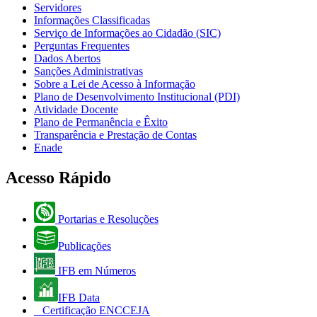
Servidores
Informações Classificadas
Serviço de Informações ao Cidadão (SIC)
Perguntas Frequentes
Dados Abertos
Sanções Administrativas
Sobre a Lei de Acesso à Informação
Plano de Desenvolvimento Institucional (PDI)
Atividade Docente
Plano de Permanência e Êxito
Transparência e Prestação de Contas
Enade
Acesso Rápido
Portarias e Resoluções
Publicações
IFB em Números
IFB Data
Certificação ENCCEJA