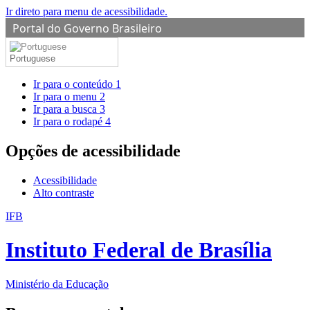
Ir direto para menu de acessibilidade.
Portal do Governo Brasileiro
Portuguese
Ir para o conteúdo
1
Ir para o menu
2
Ir para a busca
3
Ir para o rodapé
4
Opções de acessibilidade
Acessibilidade
Alto contraste
IFB
Instituto Federal de Brasília
Ministério da Educação