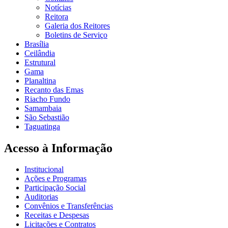
Notícias
Reitora
Galeria dos Reitores
Boletins de Serviço
Brasília
Ceilândia
Estrutural
Gama
Planaltina
Recanto das Emas
Riacho Fundo
Samambaia
São Sebastião
Taguatinga
Acesso à Informação
Institucional
Ações e Programas
Participação Social
Auditorias
Convênios e Transferências
Receitas e Despesas
Licitações e Contratos