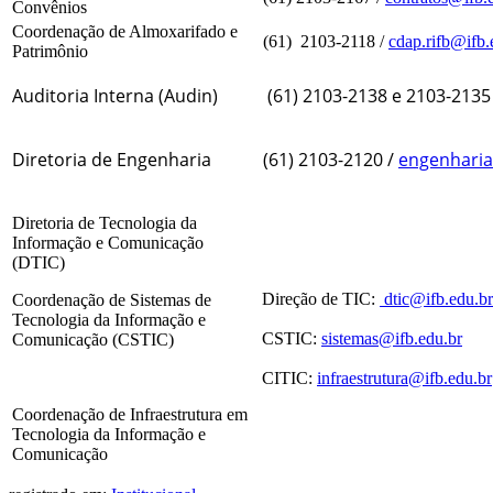
Convênios
Coordenação de Almoxarifado e
(61) 2103-2118 /
cdap.rifb@ifb.
Patrimônio
Auditoria Interna (Audin)
(61) 2103-2138 e 2103-2135
Diretoria de Engenharia
(61) 2103-2120 /
engenharia
Diretoria de Tecnologia da
Informação e Comunicação
(DTIC)
Direção de TIC:
dtic@ifb.edu.br
Coordenação de Sistemas de
Tecnologia da Informação e
CSTIC:
sistemas@ifb.edu.br
Comunicação (CSTIC)
CITIC:
infraestrutura@ifb.edu.br
Coordenação de Infraestrutura em
Tecnologia da Informação e
Comunicação