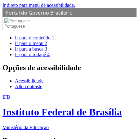
Ir direto para menu de acessibilidade.
Portal do Governo Brasileiro
Portuguese
Ir para o conteúdo
1
Ir para o menu
2
Ir para a busca
3
Ir para o rodapé
4
Opções de acessibilidade
Acessibilidade
Alto contraste
IFB
Instituto Federal de Brasília
Ministério da Educação