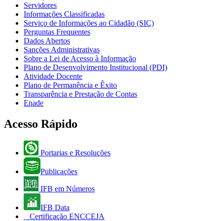
Servidores
Informações Classificadas
Serviço de Informações ao Cidadão (SIC)
Perguntas Frequentes
Dados Abertos
Sanções Administrativas
Sobre a Lei de Acesso à Informação
Plano de Desenvolvimento Institucional (PDI)
Atividade Docente
Plano de Permanência e Êxito
Transparência e Prestação de Contas
Enade
Acesso Rápido
Portarias e Resoluções
Publicações
IFB em Números
IFB Data
Certificação ENCCEJA