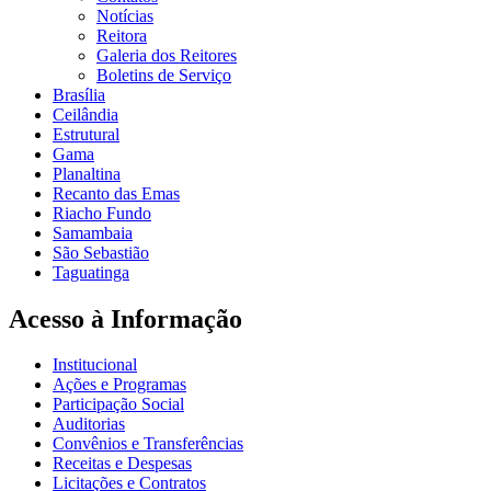
Notícias
Reitora
Galeria dos Reitores
Boletins de Serviço
Brasília
Ceilândia
Estrutural
Gama
Planaltina
Recanto das Emas
Riacho Fundo
Samambaia
São Sebastião
Taguatinga
Acesso à Informação
Institucional
Ações e Programas
Participação Social
Auditorias
Convênios e Transferências
Receitas e Despesas
Licitações e Contratos