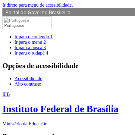
Ir direto para menu de acessibilidade.
Portal do Governo Brasileiro
Portuguese
Ir para o conteúdo
1
Ir para o menu
2
Ir para a busca
3
Ir para o rodapé
4
Opções de acessibilidade
Acessibilidade
Alto contraste
IFB
Instituto Federal de Brasília
Ministério da Educação