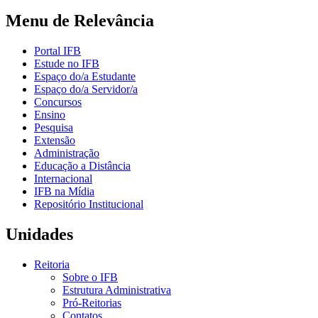
Menu de Relevância
Portal IFB
Estude no IFB
Espaço do/a Estudante
Espaço do/a Servidor/a
Concursos
Ensino
Pesquisa
Extensão
Administração
Educação a Distância
Internacional
IFB na Mídia
Repositório Institucional
Unidades
Reitoria
Sobre o IFB
Estrutura Administrativa
Pró-Reitorias
Contatos