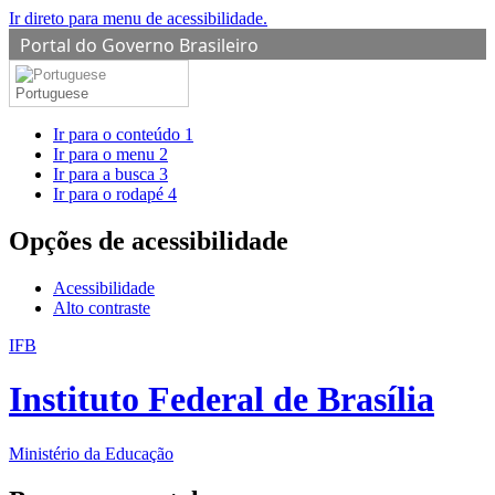
Ir direto para menu de acessibilidade.
Portal do Governo Brasileiro
Portuguese
Ir para o conteúdo
1
Ir para o menu
2
Ir para a busca
3
Ir para o rodapé
4
Opções de acessibilidade
Acessibilidade
Alto contraste
IFB
Instituto Federal de Brasília
Ministério da Educação