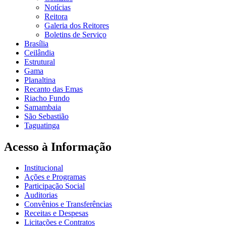
Notícias
Reitora
Galeria dos Reitores
Boletins de Serviço
Brasília
Ceilândia
Estrutural
Gama
Planaltina
Recanto das Emas
Riacho Fundo
Samambaia
São Sebastião
Taguatinga
Acesso à Informação
Institucional
Ações e Programas
Participação Social
Auditorias
Convênios e Transferências
Receitas e Despesas
Licitações e Contratos