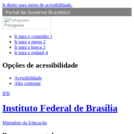
Ir direto para menu de acessibilidade.
Portal do Governo Brasileiro
Portuguese
Ir para o conteúdo
1
Ir para o menu
2
Ir para a busca
3
Ir para o rodapé
4
Opções de acessibilidade
Acessibilidade
Alto contraste
IFB
Instituto Federal de Brasília
Ministério da Educação