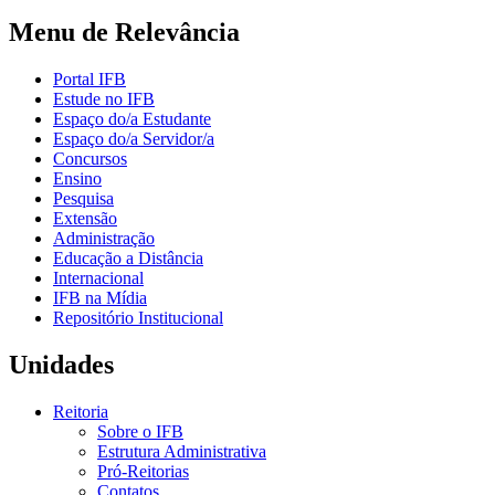
Menu de Relevância
Portal IFB
Estude no IFB
Espaço do/a Estudante
Espaço do/a Servidor/a
Concursos
Ensino
Pesquisa
Extensão
Administração
Educação a Distância
Internacional
IFB na Mídia
Repositório Institucional
Unidades
Reitoria
Sobre o IFB
Estrutura Administrativa
Pró-Reitorias
Contatos