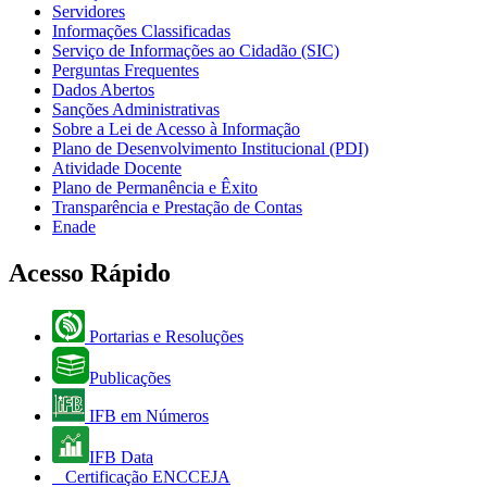
Servidores
Informações Classificadas
Serviço de Informações ao Cidadão (SIC)
Perguntas Frequentes
Dados Abertos
Sanções Administrativas
Sobre a Lei de Acesso à Informação
Plano de Desenvolvimento Institucional (PDI)
Atividade Docente
Plano de Permanência e Êxito
Transparência e Prestação de Contas
Enade
Acesso Rápido
Portarias e Resoluções
Publicações
IFB em Números
IFB Data
Certificação ENCCEJA