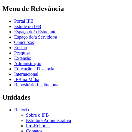
Menu de Relevância
Portal IFB
Estude no IFB
Espaço do/a Estudante
Espaço do/a Servidor/a
Concursos
Ensino
Pesquisa
Extensão
Administração
Educação a Distância
Internacional
IFB na Mídia
Repositório Institucional
Unidades
Reitoria
Sobre o IFB
Estrutura Administrativa
Pró-Reitorias
Contatos