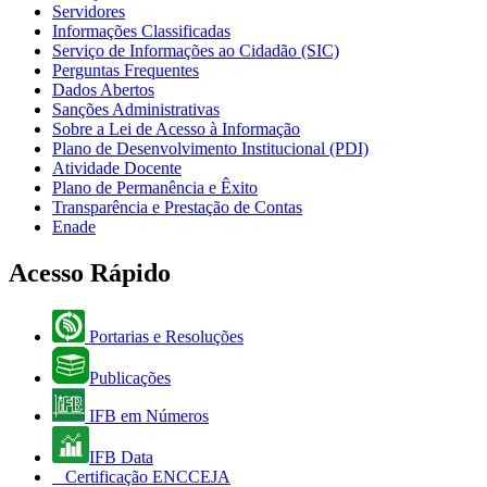
Servidores
Informações Classificadas
Serviço de Informações ao Cidadão (SIC)
Perguntas Frequentes
Dados Abertos
Sanções Administrativas
Sobre a Lei de Acesso à Informação
Plano de Desenvolvimento Institucional (PDI)
Atividade Docente
Plano de Permanência e Êxito
Transparência e Prestação de Contas
Enade
Acesso Rápido
Portarias e Resoluções
Publicações
IFB em Números
IFB Data
Certificação ENCCEJA