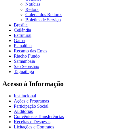
Notícias
Reitora
Galeria dos Reitores
Boletins de Serviço
Brasília
Ceilândia
Estrutural
Gama
Planaltina
Recanto das Emas
Riacho Fundo
Samambaia
São Sebastião
Taguatinga
Acesso à Informação
Institucional
Ações e Programas
Participação Social
Auditorias
Convênios e Transferências
Receitas e Despesas
Licitações e Contratos