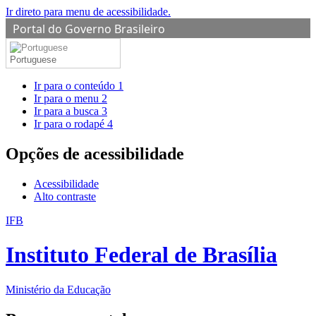
Ir direto para menu de acessibilidade.
Portal do Governo Brasileiro
Portuguese
Ir para o conteúdo
1
Ir para o menu
2
Ir para a busca
3
Ir para o rodapé
4
Opções de acessibilidade
Acessibilidade
Alto contraste
IFB
Instituto Federal de Brasília
Ministério da Educação