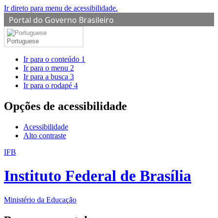
Ir direto para menu de acessibilidade.
Portal do Governo Brasileiro
Portuguese
Ir para o conteúdo
1
Ir para o menu
2
Ir para a busca
3
Ir para o rodapé
4
Opções de acessibilidade
Acessibilidade
Alto contraste
IFB
Instituto Federal de Brasília
Ministério da Educação