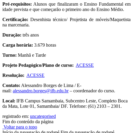
Pré-requisitos:
Alunos que finalizaram o Ensino Fundamental em
idade prevista e que começarão o primeiro ano do Ensino Médio.
Certificação:
Desenhista técnico/ Projetista de móveis/Maquetista
na marcenaria.
Duração:
três anos
Carga horária:
3.679 horas
Turno:
Manhã e Tarde
Projeto Pedagógico/Plano de curso:
ACESSE
Resolução:
ACESSE
Contato:
Alessandro Borges de Lima / E-
mail:
alessandro.borges@ifb.edu.br
–
coordenador do curso.
Local:
IFB Campus Samambaia, Subcentro Leste, Completo Boca
da Mata, Lote 01, Samambaia/ DF. Telefone: (61) 2103 – 2301.
registrado em:
uncategorised
Fim do conteúdo da página
Voltar para o topo
Início da navegação de rodapé
Fim da navegação de rodapé