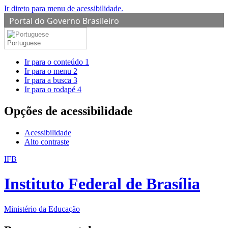
Ir direto para menu de acessibilidade.
Portal do Governo Brasileiro
Portuguese
Ir para o conteúdo
1
Ir para o menu
2
Ir para a busca
3
Ir para o rodapé
4
Opções de acessibilidade
Acessibilidade
Alto contraste
IFB
Instituto Federal de Brasília
Ministério da Educação