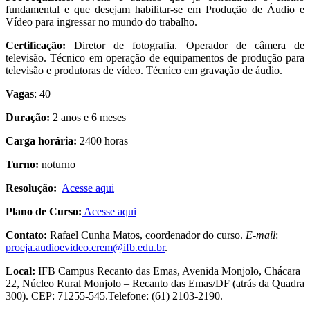
fundamental e que desejam habilitar-se em Produção de Áudio e
Vídeo para ingressar no mundo do trabalho.
Certificação:
Diretor de fotografia. Operador de câmera de
televisão. Técnico em operação de equipamentos de produção para
televisão e produtoras de vídeo. Técnico em gravação de áudio.
Vagas
: 40
Duração:
2 anos e 6 meses
Carga horária:
2400 horas
Turno:
noturno
Resolução:
Acesse aqui
Plano de Curso:
Acesse aqui
Contato:
Rafael Cunha Matos, coordenador do curso.
E-mail
:
proeja.
audioevideo.crem@ifb.edu.br
.
Local:
IFB Campus Recanto das Emas, Avenida Monjolo, Chácara
22, Núcleo Rural Monjolo – Recanto das Emas/DF (atrás da Quadra
300). CEP: 71255-545.Telefone: (61) 2103-2190.