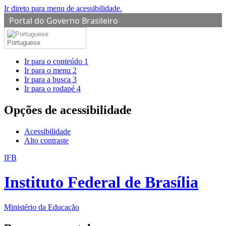
Ir direto para menu de acessibilidade.
Portal do Governo Brasileiro
Portuguese
Ir para o conteúdo
1
Ir para o menu
2
Ir para a busca
3
Ir para o rodapé
4
Opções de acessibilidade
Acessibilidade
Alto contraste
IFB
Instituto Federal de Brasília
Ministério da Educação