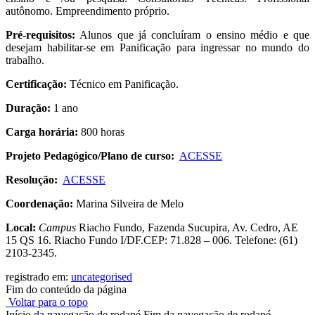
autônomo. Empreendimento próprio.
Pré-requisitos:
Alunos que já concluíram o ensino médio e que
desejam habilitar-se em Panificação para ingressar no mundo do
trabalho.
Certificação:
Técnico em Panificação.
Duração:
1 ano
Carga horária:
800 horas
Projeto Pedagógico/Plano de curso:
ACESSE
Resolução:
ACESSE
Coordenação:
Marina Silveira de Melo
Local:
Campus
Riacho Fundo, Fazenda Sucupira, Av. Cedro, AE
15 QS 16. Riacho Fundo I/DF.CEP: 71.828 – 006. Telefone: (61)
2103-2345.
registrado em:
uncategorised
Fim do conteúdo da página
Voltar para o topo
Início da navegação de rodapé
Fim da navegação de rodapé