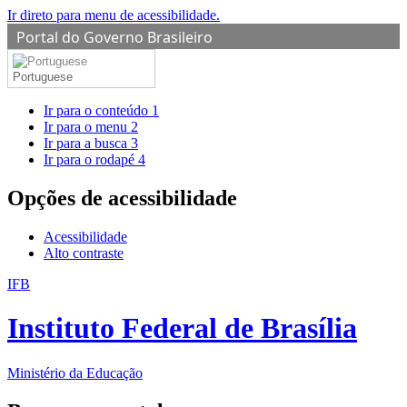
Ir direto para menu de acessibilidade.
Portal do Governo Brasileiro
Portuguese
Ir para o conteúdo
1
Ir para o menu
2
Ir para a busca
3
Ir para o rodapé
4
Opções de acessibilidade
Acessibilidade
Alto contraste
IFB
Instituto Federal de Brasília
Ministério da Educação