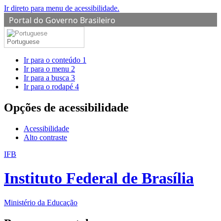
Ir direto para menu de acessibilidade.
Portal do Governo Brasileiro
Portuguese
Ir para o conteúdo
1
Ir para o menu
2
Ir para a busca
3
Ir para o rodapé
4
Opções de acessibilidade
Acessibilidade
Alto contraste
IFB
Instituto Federal de Brasília
Ministério da Educação