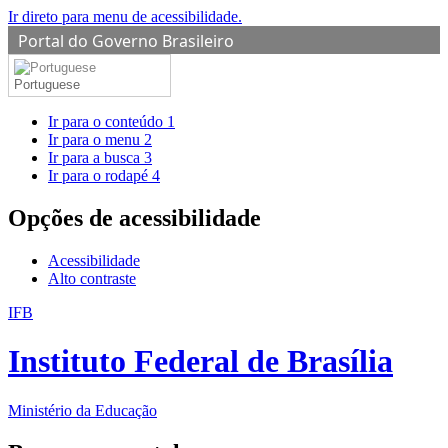
Ir direto para menu de acessibilidade.
Portal do Governo Brasileiro
Portuguese
Ir para o conteúdo
1
Ir para o menu
2
Ir para a busca
3
Ir para o rodapé
4
Opções de acessibilidade
Acessibilidade
Alto contraste
IFB
Instituto Federal de Brasília
Ministério da Educação