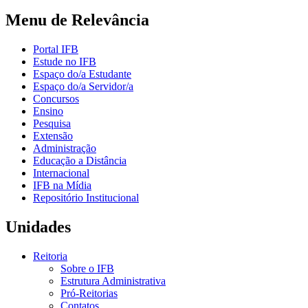
Menu de Relevância
Portal IFB
Estude no IFB
Espaço do/a Estudante
Espaço do/a Servidor/a
Concursos
Ensino
Pesquisa
Extensão
Administração
Educação a Distância
Internacional
IFB na Mídia
Repositório Institucional
Unidades
Reitoria
Sobre o IFB
Estrutura Administrativa
Pró-Reitorias
Contatos