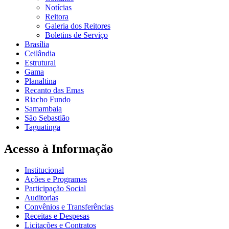
Notícias
Reitora
Galeria dos Reitores
Boletins de Serviço
Brasília
Ceilândia
Estrutural
Gama
Planaltina
Recanto das Emas
Riacho Fundo
Samambaia
São Sebastião
Taguatinga
Acesso à Informação
Institucional
Ações e Programas
Participação Social
Auditorias
Convênios e Transferências
Receitas e Despesas
Licitações e Contratos