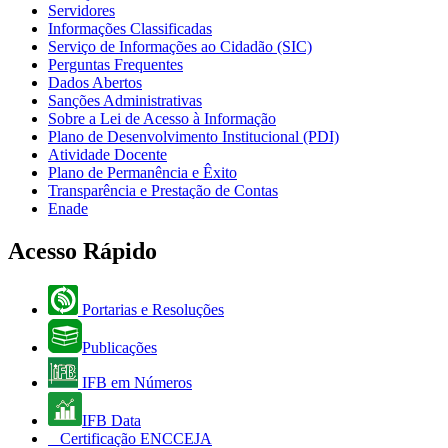
Servidores
Informações Classificadas
Serviço de Informações ao Cidadão (SIC)
Perguntas Frequentes
Dados Abertos
Sanções Administrativas
Sobre a Lei de Acesso à Informação
Plano de Desenvolvimento Institucional (PDI)
Atividade Docente
Plano de Permanência e Êxito
Transparência e Prestação de Contas
Enade
Acesso Rápido
Portarias e Resoluções
Publicações
IFB em Números
IFB Data
Certificação ENCCEJA