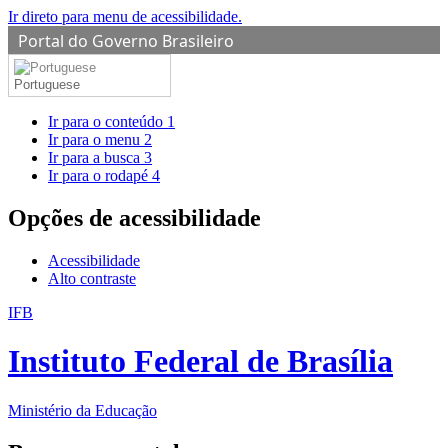
Ir direto para menu de acessibilidade.
Portal do Governo Brasileiro
Portuguese
Ir para o conteúdo
1
Ir para o menu
2
Ir para a busca
3
Ir para o rodapé
4
Opções de acessibilidade
Acessibilidade
Alto contraste
IFB
Instituto Federal de Brasília
Ministério da Educação