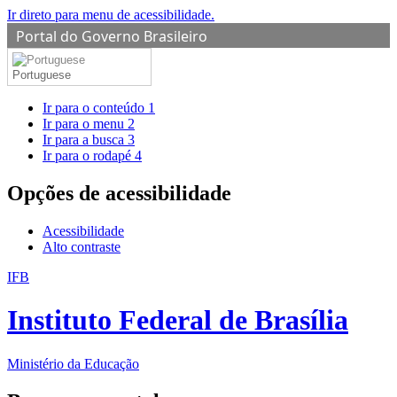
Ir direto para menu de acessibilidade.
Portal do Governo Brasileiro
Portuguese
Ir para o conteúdo
1
Ir para o menu
2
Ir para a busca
3
Ir para o rodapé
4
Opções de acessibilidade
Acessibilidade
Alto contraste
IFB
Instituto Federal de Brasília
Ministério da Educação