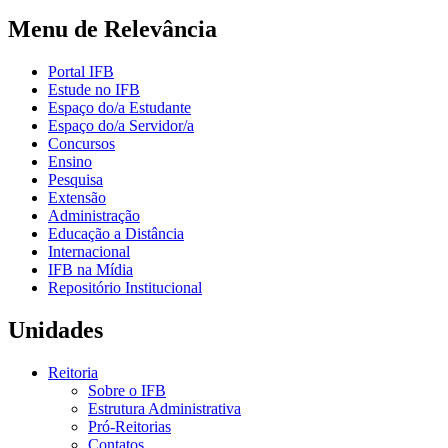
Menu de Relevância
Portal IFB
Estude no IFB
Espaço do/a Estudante
Espaço do/a Servidor/a
Concursos
Ensino
Pesquisa
Extensão
Administração
Educação a Distância
Internacional
IFB na Mídia
Repositório Institucional
Unidades
Reitoria
Sobre o IFB
Estrutura Administrativa
Pró-Reitorias
Contatos