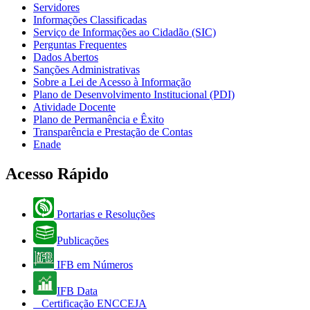
Servidores
Informações Classificadas
Serviço de Informações ao Cidadão (SIC)
Perguntas Frequentes
Dados Abertos
Sanções Administrativas
Sobre a Lei de Acesso à Informação
Plano de Desenvolvimento Institucional (PDI)
Atividade Docente
Plano de Permanência e Êxito
Transparência e Prestação de Contas
Enade
Acesso Rápido
Portarias e Resoluções
Publicações
IFB em Números
IFB Data
Certificação ENCCEJA