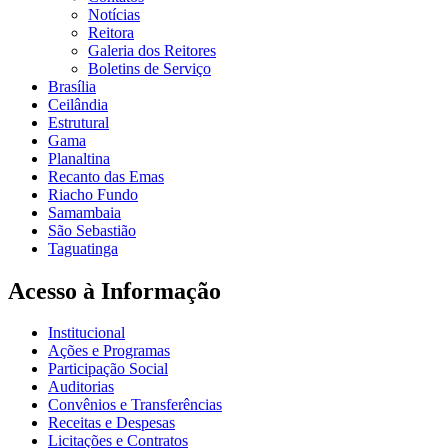
Notícias
Reitora
Galeria dos Reitores
Boletins de Serviço
Brasília
Ceilândia
Estrutural
Gama
Planaltina
Recanto das Emas
Riacho Fundo
Samambaia
São Sebastião
Taguatinga
Acesso à Informação
Institucional
Ações e Programas
Participação Social
Auditorias
Convênios e Transferências
Receitas e Despesas
Licitações e Contratos