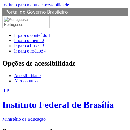
Ir direto para menu de acessibilidade.
Portal do Governo Brasileiro
Portuguese
Ir para o conteúdo
1
Ir para o menu
2
Ir para a busca
3
Ir para o rodapé
4
Opções de acessibilidade
Acessibilidade
Alto contraste
IFB
Instituto Federal de Brasília
Ministério da Educação