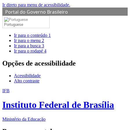
Ir direto para menu de acessibilidade.
Portal do Governo Brasileiro
Portuguese
Ir para o conteúdo
1
Ir para o menu
2
Ir para a busca
3
Ir para o rodapé
4
Opções de acessibilidade
Acessibilidade
Alto contraste
IFB
Instituto Federal de Brasília
Ministério da Educação