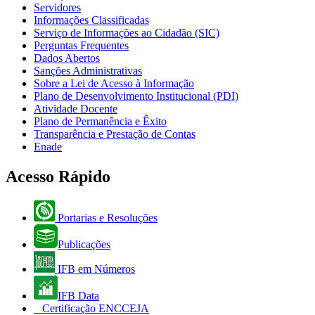
Servidores
Informações Classificadas
Serviço de Informações ao Cidadão (SIC)
Perguntas Frequentes
Dados Abertos
Sanções Administrativas
Sobre a Lei de Acesso à Informação
Plano de Desenvolvimento Institucional (PDI)
Atividade Docente
Plano de Permanência e Êxito
Transparência e Prestação de Contas
Enade
Acesso Rápido
Portarias e Resoluções
Publicações
IFB em Números
IFB Data
Certificação ENCCEJA