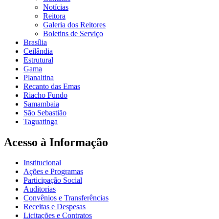
Notícias
Reitora
Galeria dos Reitores
Boletins de Serviço
Brasília
Ceilândia
Estrutural
Gama
Planaltina
Recanto das Emas
Riacho Fundo
Samambaia
São Sebastião
Taguatinga
Acesso à Informação
Institucional
Ações e Programas
Participação Social
Auditorias
Convênios e Transferências
Receitas e Despesas
Licitações e Contratos