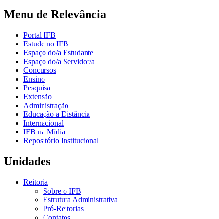
Menu de Relevância
Portal IFB
Estude no IFB
Espaço do/a Estudante
Espaço do/a Servidor/a
Concursos
Ensino
Pesquisa
Extensão
Administração
Educação a Distância
Internacional
IFB na Mídia
Repositório Institucional
Unidades
Reitoria
Sobre o IFB
Estrutura Administrativa
Pró-Reitorias
Contatos