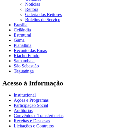
Notícias
Reitora
Galeria dos Reitores
Boletins de Serviço
Brasília
Ceilândia
Estrutural
Gama
Planaltina
Recanto das Emas
Riacho Fundo
Samambaia
São Sebastião
Taguatinga
Acesso à Informação
Institucional
Ações e Programas
Participação Social
Auditorias
Convênios e Transferências
Receitas e Despesas
Licitações e Contratos