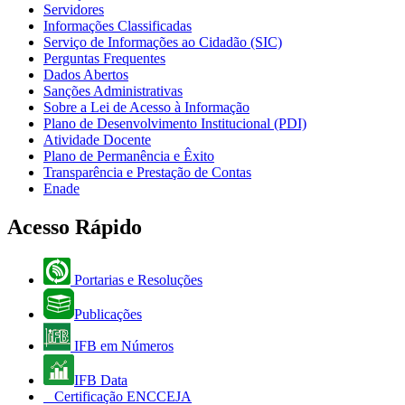
Servidores
Informações Classificadas
Serviço de Informações ao Cidadão (SIC)
Perguntas Frequentes
Dados Abertos
Sanções Administrativas
Sobre a Lei de Acesso à Informação
Plano de Desenvolvimento Institucional (PDI)
Atividade Docente
Plano de Permanência e Êxito
Transparência e Prestação de Contas
Enade
Acesso Rápido
Portarias e Resoluções
Publicações
IFB em Números
IFB Data
Certificação ENCCEJA