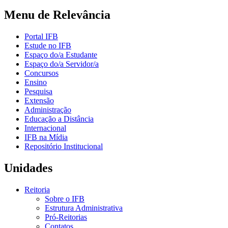
Menu de Relevância
Portal IFB
Estude no IFB
Espaço do/a Estudante
Espaço do/a Servidor/a
Concursos
Ensino
Pesquisa
Extensão
Administração
Educação a Distância
Internacional
IFB na Mídia
Repositório Institucional
Unidades
Reitoria
Sobre o IFB
Estrutura Administrativa
Pró-Reitorias
Contatos