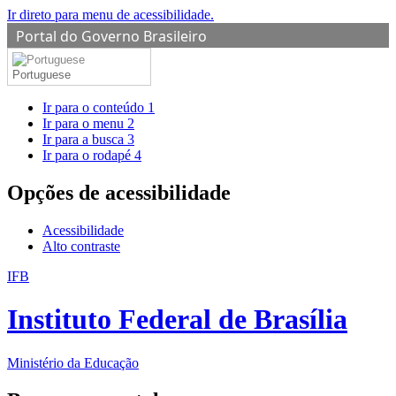
Ir direto para menu de acessibilidade.
Portal do Governo Brasileiro
Portuguese
Ir para o conteúdo
1
Ir para o menu
2
Ir para a busca
3
Ir para o rodapé
4
Opções de acessibilidade
Acessibilidade
Alto contraste
IFB
Instituto Federal de Brasília
Ministério da Educação