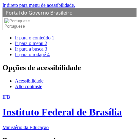
Ir direto para menu de acessibilidade.
Portal do Governo Brasileiro
Portuguese
Ir para o conteúdo
1
Ir para o menu
2
Ir para a busca
3
Ir para o rodapé
4
Opções de acessibilidade
Acessibilidade
Alto contraste
IFB
Instituto Federal de Brasília
Ministério da Educação