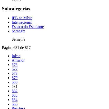
Subcategorias
IFB na Mídia
Internacional
Espaço do Estudante
Sernegra
Sernegra
Página 681 de 817
Início
Anterior
676
677
678
679
680
681
682
683
684
685
Próximo