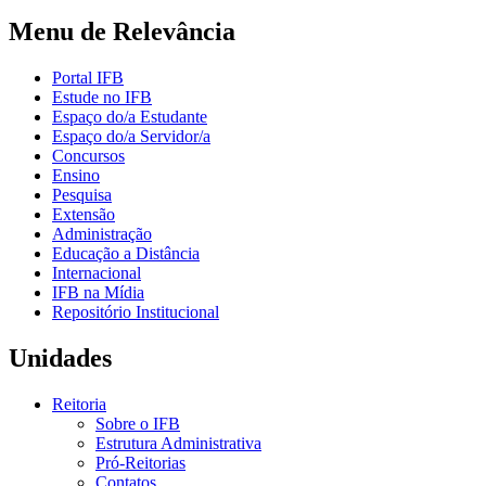
Menu de Relevância
Portal IFB
Estude no IFB
Espaço do/a Estudante
Espaço do/a Servidor/a
Concursos
Ensino
Pesquisa
Extensão
Administração
Educação a Distância
Internacional
IFB na Mídia
Repositório Institucional
Unidades
Reitoria
Sobre o IFB
Estrutura Administrativa
Pró-Reitorias
Contatos