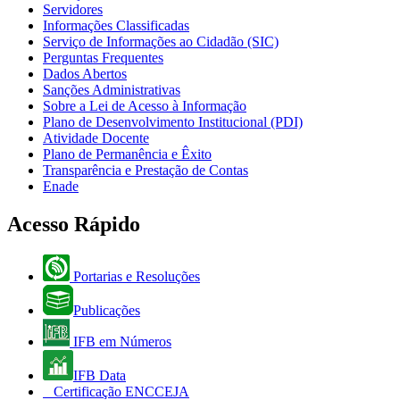
Servidores
Informações Classificadas
Serviço de Informações ao Cidadão (SIC)
Perguntas Frequentes
Dados Abertos
Sanções Administrativas
Sobre a Lei de Acesso à Informação
Plano de Desenvolvimento Institucional (PDI)
Atividade Docente
Plano de Permanência e Êxito
Transparência e Prestação de Contas
Enade
Acesso Rápido
Portarias e Resoluções
Publicações
IFB em Números
IFB Data
Certificação ENCCEJA