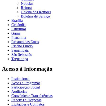
Notícias
Reitora
Galeria dos Reitores
Boletins de Serviço
Brasília
Ceilândia
Estrutural
Gama
Planaltina
Recanto das Emas
Riacho Fundo
Samambaia
São Sebastião
Taguatinga
Acesso à Informação
Institucional
Ações e Programas
Participação Social
Auditorias
Convênios e Transferências
Receitas e Despesas
Licitações e Contratos