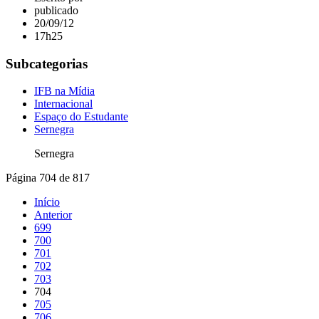
publicado
20/09/12
17h25
Subcategorias
IFB na Mídia
Internacional
Espaço do Estudante
Sernegra
Sernegra
Página 704 de 817
Início
Anterior
699
700
701
702
703
704
705
706