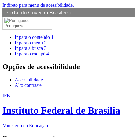
Ir direto para menu de acessibilidade.
Portal do Governo Brasileiro
Portuguese
Ir para o conteúdo
1
Ir para o menu
2
Ir para a busca
3
Ir para o rodapé
4
Opções de acessibilidade
Acessibilidade
Alto contraste
IFB
Instituto Federal de Brasília
Ministério da Educação