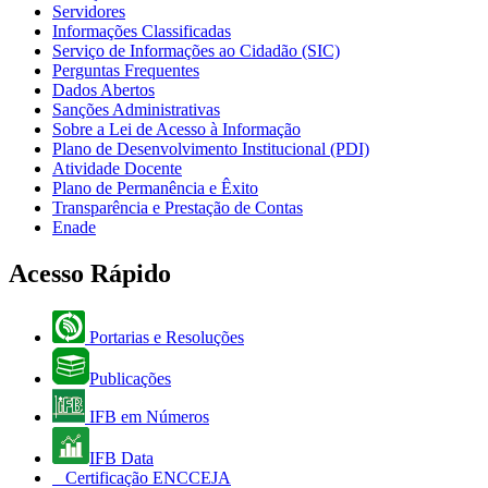
Servidores
Informações Classificadas
Serviço de Informações ao Cidadão (SIC)
Perguntas Frequentes
Dados Abertos
Sanções Administrativas
Sobre a Lei de Acesso à Informação
Plano de Desenvolvimento Institucional (PDI)
Atividade Docente
Plano de Permanência e Êxito
Transparência e Prestação de Contas
Enade
Acesso Rápido
Portarias e Resoluções
Publicações
IFB em Números
IFB Data
Certificação ENCCEJA