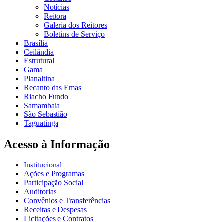
Notícias
Reitora
Galeria dos Reitores
Boletins de Serviço
Brasília
Ceilândia
Estrutural
Gama
Planaltina
Recanto das Emas
Riacho Fundo
Samambaia
São Sebastião
Taguatinga
Acesso à Informação
Institucional
Ações e Programas
Participação Social
Auditorias
Convênios e Transferências
Receitas e Despesas
Licitações e Contratos