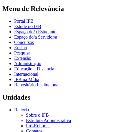
Menu de Relevância
Portal IFB
Estude no IFB
Espaço do/a Estudante
Espaço do/a Servidor/a
Concursos
Ensino
Pesquisa
Extensão
Administração
Educação a Distância
Internacional
IFB na Mídia
Repositório Institucional
Unidades
Reitoria
Sobre o IFB
Estrutura Administrativa
Pró-Reitorias
Contatos