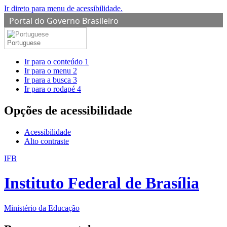
Ir direto para menu de acessibilidade.
Portal do Governo Brasileiro
Portuguese
Ir para o conteúdo
1
Ir para o menu
2
Ir para a busca
3
Ir para o rodapé
4
Opções de acessibilidade
Acessibilidade
Alto contraste
IFB
Instituto Federal de Brasília
Ministério da Educação