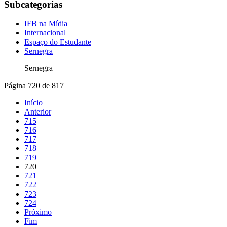
Subcategorias
IFB na Mídia
Internacional
Espaço do Estudante
Sernegra
Sernegra
Página 720 de 817
Início
Anterior
715
716
717
718
719
720
721
722
723
724
Próximo
Fim