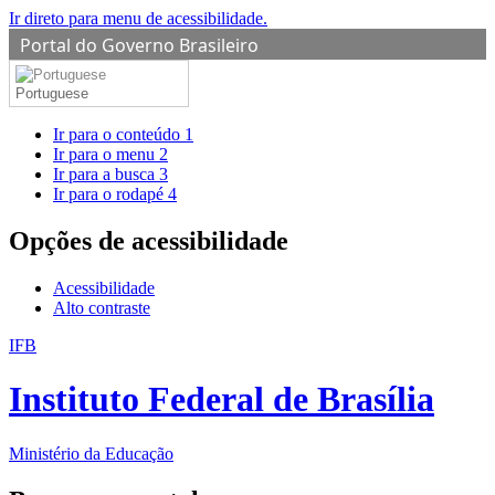
Ir direto para menu de acessibilidade.
Portal do Governo Brasileiro
Portuguese
Ir para o conteúdo
1
Ir para o menu
2
Ir para a busca
3
Ir para o rodapé
4
Opções de acessibilidade
Acessibilidade
Alto contraste
IFB
Instituto Federal de Brasília
Ministério da Educação