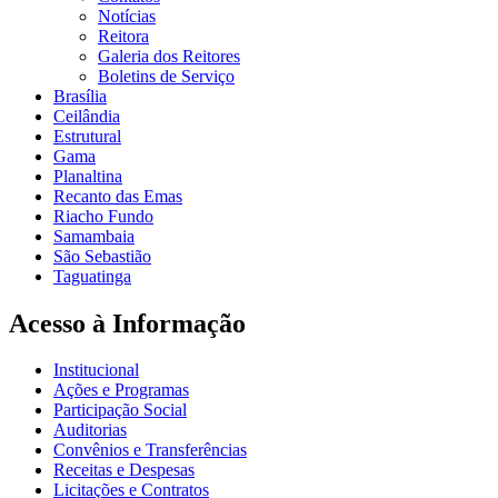
Notícias
Reitora
Galeria dos Reitores
Boletins de Serviço
Brasília
Ceilândia
Estrutural
Gama
Planaltina
Recanto das Emas
Riacho Fundo
Samambaia
São Sebastião
Taguatinga
Acesso à Informação
Institucional
Ações e Programas
Participação Social
Auditorias
Convênios e Transferências
Receitas e Despesas
Licitações e Contratos