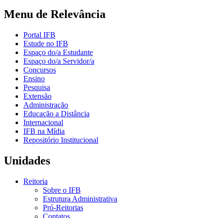
Menu de Relevância
Portal IFB
Estude no IFB
Espaço do/a Estudante
Espaço do/a Servidor/a
Concursos
Ensino
Pesquisa
Extensão
Administração
Educação a Distância
Internacional
IFB na Mídia
Repositório Institucional
Unidades
Reitoria
Sobre o IFB
Estrutura Administrativa
Pró-Reitorias
Contatos