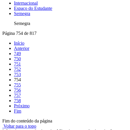
Internacional
Espaço do Estudante
Sernegra
Sernegra
Página 754 de 817
Início
Anterior
749
750
751
752
753
754
755
756
757
758
Próximo
Fim
Fim do conteúdo da página
Voltar para o topo