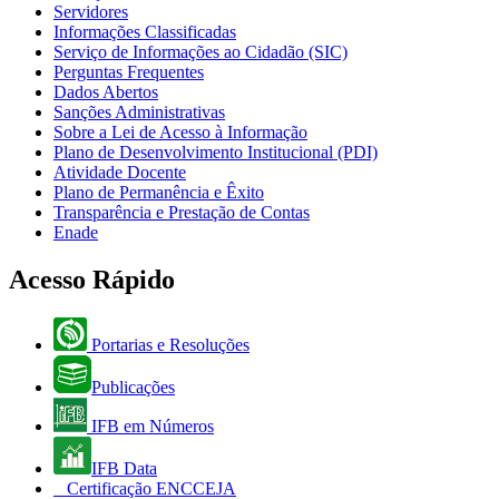
Servidores
Informações Classificadas
Serviço de Informações ao Cidadão (SIC)
Perguntas Frequentes
Dados Abertos
Sanções Administrativas
Sobre a Lei de Acesso à Informação
Plano de Desenvolvimento Institucional (PDI)
Atividade Docente
Plano de Permanência e Êxito
Transparência e Prestação de Contas
Enade
Acesso Rápido
Portarias e Resoluções
Publicações
IFB em Números
IFB Data
Certificação ENCCEJA