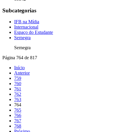
Subcategorias
IFB na Mídia
Internacional
Espaço do Estudante
Sernegra
Sernegra
Página 764 de 817
Início
Anterior
759
760
761
762
763
764
765
766
767
768
Próximo