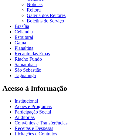
Notícias
Reitora
Galeria dos Reitores
Boletins de Serviço
Brasília
Ceilândia
Estrutural
Gama
Planaltina
Recanto das Emas
Riacho Fundo
Samambaia
São Sebastião
Taguatinga
Acesso à Informação
Institucional
Ações e Programas
Participação Social
Auditorias
Convênios e Transferências
Receitas e Despesas
Licitações e Contratos