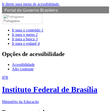
Ir direto para menu de acessibilidade.
Portal do Governo Brasileiro
Portuguese
Ir para o conteúdo
1
Ir para o menu
2
Ir para a busca
3
Ir para o rodapé
4
Opções de acessibilidade
Acessibilidade
Alto contraste
IFB
Instituto Federal de Brasília
Ministério da Educação