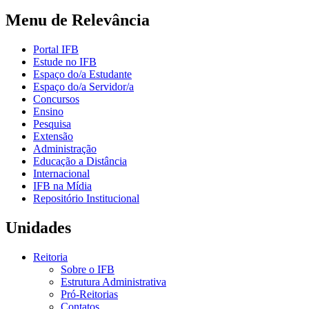
Menu de Relevância
Portal IFB
Estude no IFB
Espaço do/a Estudante
Espaço do/a Servidor/a
Concursos
Ensino
Pesquisa
Extensão
Administração
Educação a Distância
Internacional
IFB na Mídia
Repositório Institucional
Unidades
Reitoria
Sobre o IFB
Estrutura Administrativa
Pró-Reitorias
Contatos