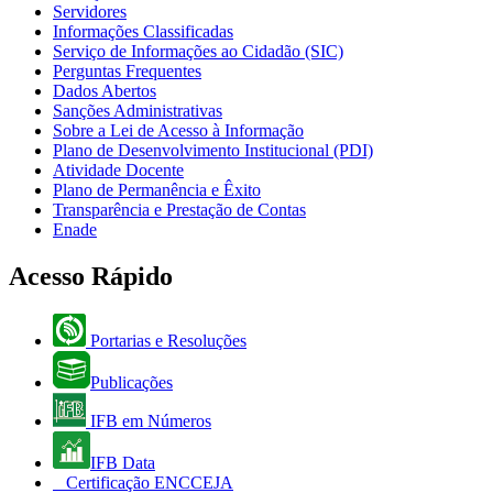
Servidores
Informações Classificadas
Serviço de Informações ao Cidadão (SIC)
Perguntas Frequentes
Dados Abertos
Sanções Administrativas
Sobre a Lei de Acesso à Informação
Plano de Desenvolvimento Institucional (PDI)
Atividade Docente
Plano de Permanência e Êxito
Transparência e Prestação de Contas
Enade
Acesso Rápido
Portarias e Resoluções
Publicações
IFB em Números
IFB Data
Certificação ENCCEJA