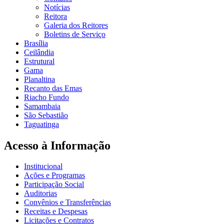
Notícias
Reitora
Galeria dos Reitores
Boletins de Serviço
Brasília
Ceilândia
Estrutural
Gama
Planaltina
Recanto das Emas
Riacho Fundo
Samambaia
São Sebastião
Taguatinga
Acesso à Informação
Institucional
Ações e Programas
Participação Social
Auditorias
Convênios e Transferências
Receitas e Despesas
Licitações e Contratos