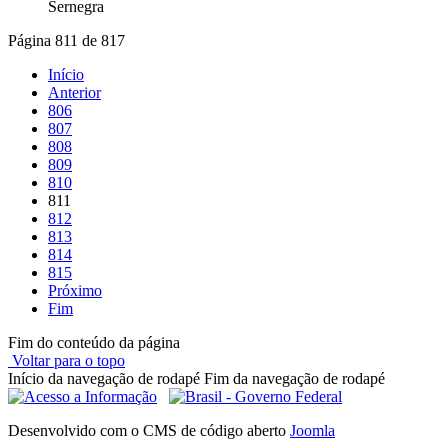
Sernegra
Página 811 de 817
Início
Anterior
806
807
808
809
810
811
812
813
814
815
Próximo
Fim
Fim do conteúdo da página
Voltar para o topo
Início da navegação de rodapé
Fim da navegação de rodapé
Desenvolvido com o CMS de código aberto
Joomla