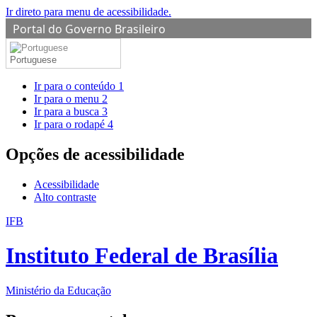
Ir direto para menu de acessibilidade.
Portal do Governo Brasileiro
Portuguese
Ir para o conteúdo
1
Ir para o menu
2
Ir para a busca
3
Ir para o rodapé
4
Opções de acessibilidade
Acessibilidade
Alto contraste
IFB
Instituto Federal de Brasília
Ministério da Educação