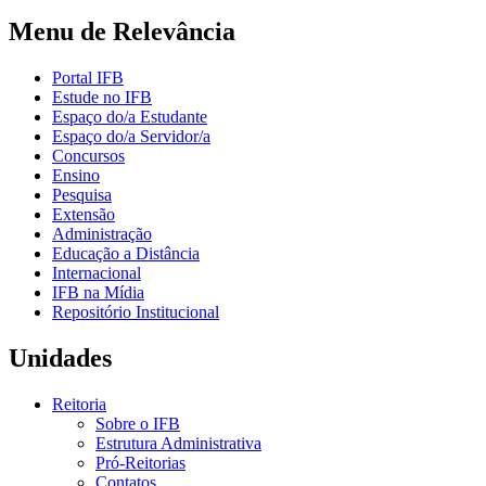
Menu de Relevância
Portal IFB
Estude no IFB
Espaço do/a Estudante
Espaço do/a Servidor/a
Concursos
Ensino
Pesquisa
Extensão
Administração
Educação a Distância
Internacional
IFB na Mídia
Repositório Institucional
Unidades
Reitoria
Sobre o IFB
Estrutura Administrativa
Pró-Reitorias
Contatos