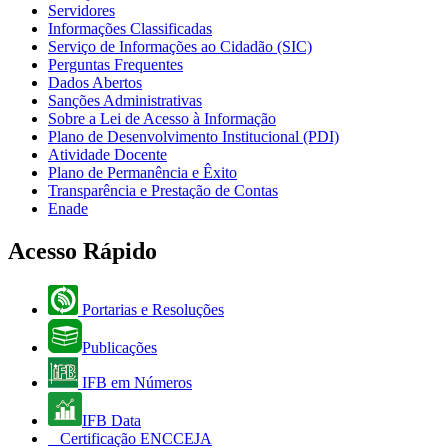
Servidores
Informações Classificadas
Serviço de Informações ao Cidadão (SIC)
Perguntas Frequentes
Dados Abertos
Sanções Administrativas
Sobre a Lei de Acesso à Informação
Plano de Desenvolvimento Institucional (PDI)
Atividade Docente
Plano de Permanência e Êxito
Transparência e Prestação de Contas
Enade
Acesso Rápido
Portarias e Resoluções
Publicações
IFB em Números
IFB Data
Certificação ENCCEJA