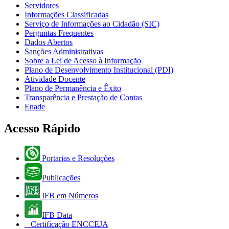
Servidores
Informações Classificadas
Serviço de Informações ao Cidadão (SIC)
Perguntas Frequentes
Dados Abertos
Sanções Administrativas
Sobre a Lei de Acesso à Informação
Plano de Desenvolvimento Institucional (PDI)
Atividade Docente
Plano de Permanência e Êxito
Transparência e Prestação de Contas
Enade
Acesso Rápido
Portarias e Resoluções
Publicações
IFB em Números
IFB Data
Certificação ENCCEJA