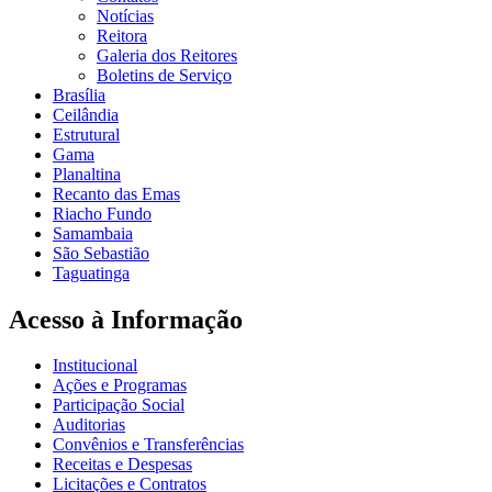
Notícias
Reitora
Galeria dos Reitores
Boletins de Serviço
Brasília
Ceilândia
Estrutural
Gama
Planaltina
Recanto das Emas
Riacho Fundo
Samambaia
São Sebastião
Taguatinga
Acesso à Informação
Institucional
Ações e Programas
Participação Social
Auditorias
Convênios e Transferências
Receitas e Despesas
Licitações e Contratos