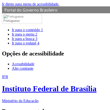
Ir direto para menu de acessibilidade.
Portal do Governo Brasileiro
Portuguese
Ir para o conteúdo
1
Ir para o menu
2
Ir para a busca
3
Ir para o rodapé
4
Opções de acessibilidade
Acessibilidade
Alto contraste
IFB
Instituto Federal de Brasília
Ministério da Educação