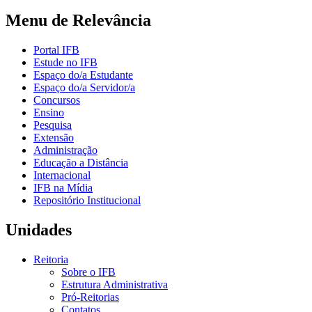
Menu de Relevância
Portal IFB
Estude no IFB
Espaço do/a Estudante
Espaço do/a Servidor/a
Concursos
Ensino
Pesquisa
Extensão
Administração
Educação a Distância
Internacional
IFB na Mídia
Repositório Institucional
Unidades
Reitoria
Sobre o IFB
Estrutura Administrativa
Pró-Reitorias
Contatos