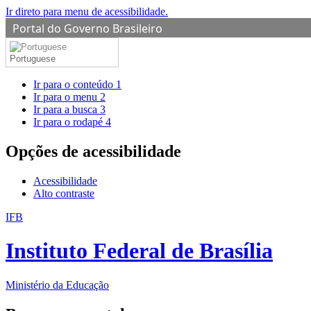
Ir direto para menu de acessibilidade.
Portal do Governo Brasileiro
Portuguese
Ir para o conteúdo
1
Ir para o menu
2
Ir para a busca
3
Ir para o rodapé
4
Opções de acessibilidade
Acessibilidade
Alto contraste
IFB
Instituto Federal de Brasília
Ministério da Educação