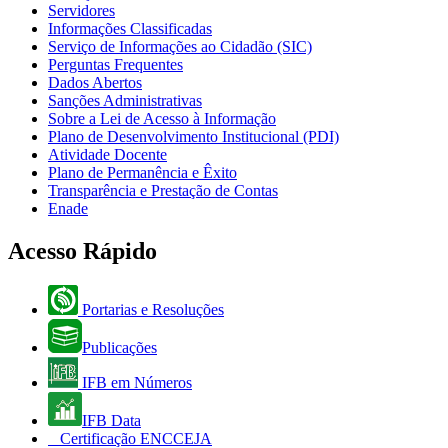
Servidores
Informações Classificadas
Serviço de Informações ao Cidadão (SIC)
Perguntas Frequentes
Dados Abertos
Sanções Administrativas
Sobre a Lei de Acesso à Informação
Plano de Desenvolvimento Institucional (PDI)
Atividade Docente
Plano de Permanência e Êxito
Transparência e Prestação de Contas
Enade
Acesso Rápido
Portarias e Resoluções
Publicações
IFB em Números
IFB Data
Certificação ENCCEJA