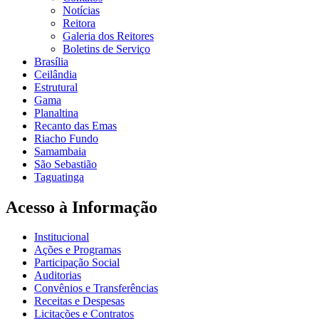
Notícias
Reitora
Galeria dos Reitores
Boletins de Serviço
Brasília
Ceilândia
Estrutural
Gama
Planaltina
Recanto das Emas
Riacho Fundo
Samambaia
São Sebastião
Taguatinga
Acesso à Informação
Institucional
Ações e Programas
Participação Social
Auditorias
Convênios e Transferências
Receitas e Despesas
Licitações e Contratos