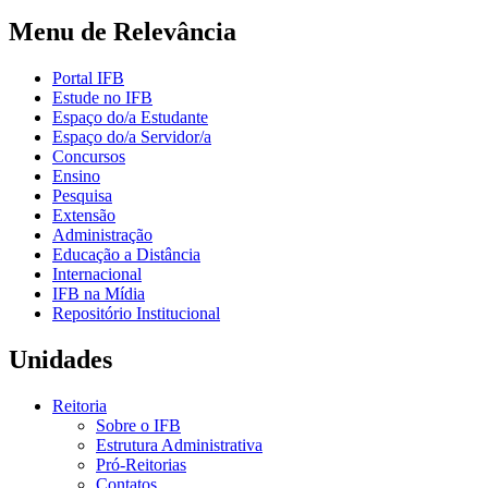
Menu de Relevância
Portal IFB
Estude no IFB
Espaço do/a Estudante
Espaço do/a Servidor/a
Concursos
Ensino
Pesquisa
Extensão
Administração
Educação a Distância
Internacional
IFB na Mídia
Repositório Institucional
Unidades
Reitoria
Sobre o IFB
Estrutura Administrativa
Pró-Reitorias
Contatos