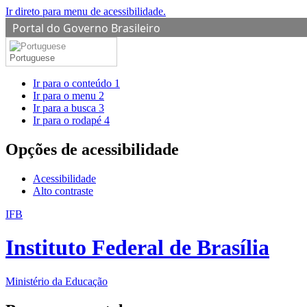
Ir direto para menu de acessibilidade.
Portal do Governo Brasileiro
Portuguese
Ir para o conteúdo
1
Ir para o menu
2
Ir para a busca
3
Ir para o rodapé
4
Opções de acessibilidade
Acessibilidade
Alto contraste
IFB
Instituto Federal de Brasília
Ministério da Educação