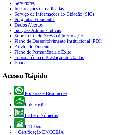
Servidores
Informações Classificadas
Serviço de Informações ao Cidadão (SIC)
Perguntas Frequentes
Dados Abertos
Sanções Administrativas
Sobre a Lei de Acesso à Informação
Plano de Desenvolvimento Institucional (PDI)
Atividade Docente
Plano de Permanência e Êxito
Transparência e Prestação de Contas
Enade
Acesso Rápido
Portarias e Resoluções
Publicações
IFB em Números
IFB Data
Certificação ENCCEJA