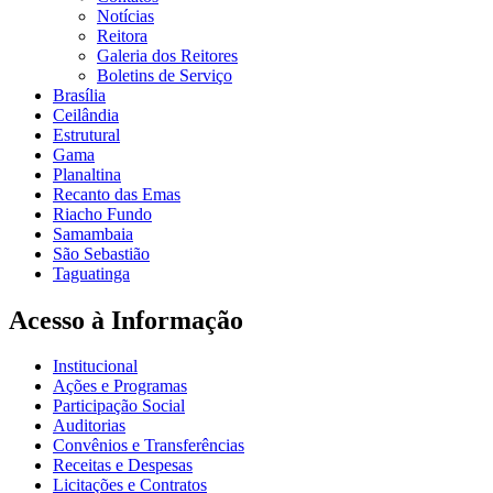
Notícias
Reitora
Galeria dos Reitores
Boletins de Serviço
Brasília
Ceilândia
Estrutural
Gama
Planaltina
Recanto das Emas
Riacho Fundo
Samambaia
São Sebastião
Taguatinga
Acesso à Informação
Institucional
Ações e Programas
Participação Social
Auditorias
Convênios e Transferências
Receitas e Despesas
Licitações e Contratos