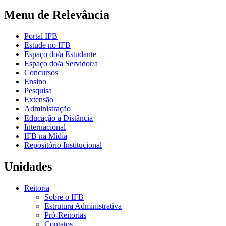
Menu de Relevância
Portal IFB
Estude no IFB
Espaço do/a Estudante
Espaço do/a Servidor/a
Concursos
Ensino
Pesquisa
Extensão
Administração
Educação a Distância
Internacional
IFB na Mídia
Repositório Institucional
Unidades
Reitoria
Sobre o IFB
Estrutura Administrativa
Pró-Reitorias
Contatos