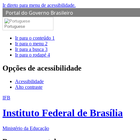
Ir direto para menu de acessibilidade.
Portal do Governo Brasileiro
Portuguese
Ir para o conteúdo
1
Ir para o menu
2
Ir para a busca
3
Ir para o rodapé
4
Opções de acessibilidade
Acessibilidade
Alto contraste
IFB
Instituto Federal de Brasília
Ministério da Educação