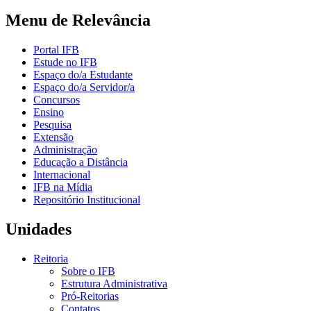
Menu de Relevância
Portal IFB
Estude no IFB
Espaço do/a Estudante
Espaço do/a Servidor/a
Concursos
Ensino
Pesquisa
Extensão
Administração
Educação a Distância
Internacional
IFB na Mídia
Repositório Institucional
Unidades
Reitoria
Sobre o IFB
Estrutura Administrativa
Pró-Reitorias
Contatos