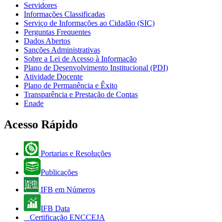
Servidores
Informações Classificadas
Serviço de Informações ao Cidadão (SIC)
Perguntas Frequentes
Dados Abertos
Sanções Administrativas
Sobre a Lei de Acesso à Informação
Plano de Desenvolvimento Institucional (PDI)
Atividade Docente
Plano de Permanência e Êxito
Transparência e Prestação de Contas
Enade
Acesso Rápido
Portarias e Resoluções
Publicações
IFB em Números
IFB Data
Certificação ENCCEJA