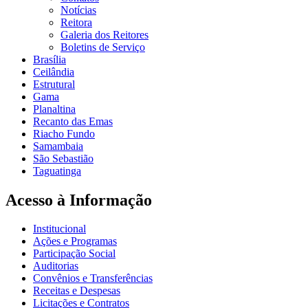
Notícias
Reitora
Galeria dos Reitores
Boletins de Serviço
Brasília
Ceilândia
Estrutural
Gama
Planaltina
Recanto das Emas
Riacho Fundo
Samambaia
São Sebastião
Taguatinga
Acesso à Informação
Institucional
Ações e Programas
Participação Social
Auditorias
Convênios e Transferências
Receitas e Despesas
Licitações e Contratos