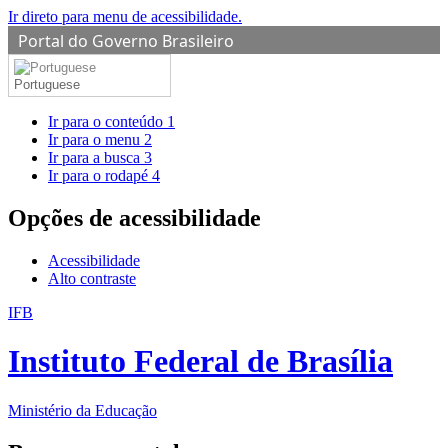
Ir direto para menu de acessibilidade.
Portal do Governo Brasileiro
Portuguese
Ir para o conteúdo
1
Ir para o menu
2
Ir para a busca
3
Ir para o rodapé
4
Opções de acessibilidade
Acessibilidade
Alto contraste
IFB
Instituto Federal de Brasília
Ministério da Educação