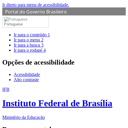
Ir direto para menu de acessibilidade.
Portal do Governo Brasileiro
Portuguese
Ir para o conteúdo
1
Ir para o menu
2
Ir para a busca
3
Ir para o rodapé
4
Opções de acessibilidade
Acessibilidade
Alto contraste
IFB
Instituto Federal de Brasília
Ministério da Educação