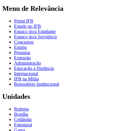
Menu de Relevância
Portal IFB
Estude no IFB
Espaço do/a Estudante
Espaço do/a Servidor/a
Concursos
Ensino
Pesquisa
Extensão
Administração
Educação a Distância
Internacional
IFB na Mídia
Repositório Institucional
Unidades
Reitoria
Brasília
Ceilândia
Estrutural
Gama