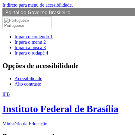
Ir direto para menu de acessibilidade.
Portal do Governo Brasileiro
Portuguese
Ir para o conteúdo
1
Ir para o menu
2
Ir para a busca
3
Ir para o rodapé
4
Opções de acessibilidade
Acessibilidade
Alto contraste
IFB
Instituto Federal de Brasília
Ministério da Educação