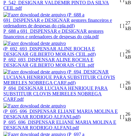
P_542_DESIGNAR VALDEMIR PINTO DA SILVA
kB
CEIL.pdf
27
[ ]
kB
P_688 a 691_DISPENSAR e DESIGNAR gestores
financeiros e ordenadores de despesas do cpla.pdf
26
[ ]
kB
P_692_693_DISPENSAR ALINE ROCHA E
DESIGNAR GILBERTO MORAIS CEIL.pdf
26
[ ]
P_694_DESIGNAR LUCIANA HENRIQUE PARA
kB
SUBSTITUIR CLOVIS MEIRELES NOBREGA
CARF.pdf
26
[ ]
kB
P_695_696_DISPENSAR ELIANE MARIA MOLINA E
DESIGNAR RODRIGO ALFANI.pdf