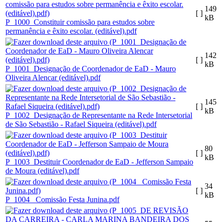
149
[ ]
kB
P_1000_Constituir comissão para estudos sobre
permanência e êxito escolar. (editável).pdf
142
[ ]
kB
P_1001_Designação de Coordenador de EaD - Mauro
Oliveira Alencar (editável).pdf
145
[ ]
kB
P_1002_Designação de Representante na Rede Intersetorial
de São Sebastião - Rafael Siqueira (editável).pdf
80
[ ]
kB
P_1003_Destituir Coordenador de EaD - Jefferson Sampaio
de Moura (editável).pdf
34
[ ]
kB
P_1004_ Comissão Festa Junina.pdf