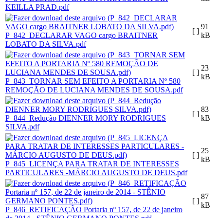
KEILLA PRAD.pdf
91
[ ]
P_842_DECLARAR VAGO cargo BRAITNER
kB
LOBATO DA SILVA.pdf
23
[ ]
kB
P_843_TORNAR SEM EFEITO A PORTARIA Nº 580
REMOÇÃO DE LUCIANA MENDES DE SOUSA.pdf
83
[ ]
P_844_Redução DIENNER MORY RODRIGUES
kB
SILVA.pdf
25
[ ]
kB
P_845_LICENÇA PARA TRATAR DE INTERESSES
PARTICULARES -MÁRCIO AUGUSTO DE DEUS.pdf
87
[ ]
kB
P_846_RETIFICAÇÃO Portaria nº 157, de 22 de janeiro