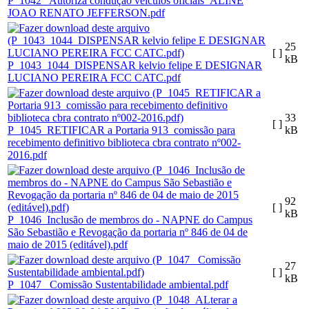
P_1042_ Autoriza condução veiculos oficiais_ALINE
JOAO RENATO JEFFERSON.pdf
25
[ ]
kB
P_1043_1044_DISPENSAR kelvio felipe E DESIGNAR
LUCIANO PEREIRA FCC CATC.pdf
33
[ ]
P_1045_RETIFICAR a Portaria 913_comissão para
kB
recebimento definitivo biblioteca cbra contrato nº002-
2016.pdf
92
[ ]
kB
P_1046_Inclusão de membros do - NAPNE do Campus
São Sebastião e Revogação da portaria nº 846 de 04 de
maio de 2015 (editável).pdf
27
[ ]
kB
P_1047_ Comissão Sustentabilidade ambiental.pdf