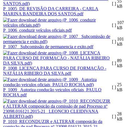
55
[ ]
kB
P_1005_DE REVISÃO DA CARREIRA - CARLA
MARINA BANDEIRA DOS SANTOS.pdf
107
[ ]
kB
P_1006_conduzir veículos oficiais.pdf
101
[ ]
kB
P_1007_ Subcomissão de permanencia e exito.pdf
89
[ ]
kB
P_1008_LICENÇA PARA CURSO DE FORMAÇÃO -
NATÁLIA RIBEIRO DA SILVA.pdf
25
[ ]
P_1009_ Autoriza condução veiculos oficiais_PAULO
kB
ROCHA.pdf
28
[ ]
kB
P_1010_RECONDUZIR e ALTERAR composição da
comissão de pad Processo nº 23098.016121.2015-21_