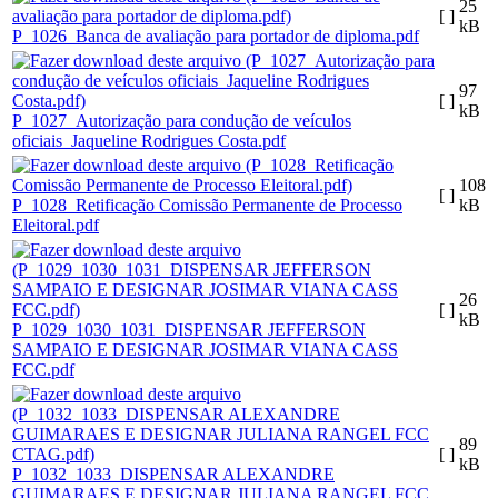
25
[ ]
kB
P_1026_Banca de avaliação para portador de diploma.pdf
97
[ ]
kB
P_1027_Autorização para condução de veículos
oficiais_Jaqueline Rodrigues Costa.pdf
108
[ ]
P_1028_Retificação Comissão Permanente de Processo
kB
Eleitoral.pdf
26
[ ]
kB
P_1029_1030_1031_DISPENSAR JEFFERSON
SAMPAIO E DESIGNAR JOSIMAR VIANA CASS
FCC.pdf
89
[ ]
kB
P_1032_1033_DISPENSAR ALEXANDRE
GUIMARAES E DESIGNAR JULIANA RANGEL FCC