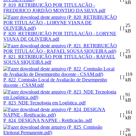
kB
P_819_RETRIBUIÇÃO POR TITULAÇÃO -
FREDERICO JORDÃO MONTIJO DA SILVA.pdf
25
[ ]
kB
P_820_RETRIBUIÇÃO POR TITULAÇÃO - LORYNE
VIANA DE OLIVEIRA.pdf
25
[ ]
P_821_RETRIBUIÇÃO POR TITULAÇÃO - RAFAEL
kB
SOUSA SIQUEIRA.pdf
119
[ ]
P_822_Comissão Local de Avaliação de Desempenho
kB
docente - CSAM.pdf
91
[ ]
kB
P_823_NDE Tecnologia em Logística..pdf
161
[ ]
kB
P_824_DESIGNA NAPNE - Retificação..pdf
26
[ ]
kB