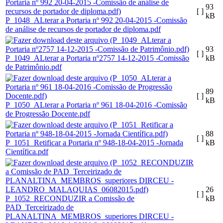
93
[ ]
kB
P_1048_ALterar a Portaria nº 992 20-04-2015 -Comissão
de análise de recursos de portador de diploma.pdf
93
[ ]
P_1049_ALterar a Portaria nº2757 14-12-2015 -Comissão
kB
de Patrimônio.pdf
89
[ ]
kB
P_1050_ALterar a Portaria nº 961 18-04-2016 -Comissão
de Progressão Docente.pdf
88
[ ]
P_1051_Retificar a Portaria nº 948-18-04-2015 -Jornada
kB
Científica.pdf
26
[ ]
P_1052_RECONDUZIR a Comissão de
kB
PAD_Terceirizado de
PLANALTINA_MEMBROS_superiores DIRCEU -