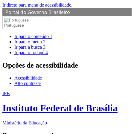
Ir direto para menu de acessibilidade.
Portal do Governo Brasileiro
Portuguese
Ir para o conteúdo
1
Ir para o menu
2
Ir para a busca
3
Ir para o rodapé
4
Opções de acessibilidade
Acessibilidade
Alto contraste
IFB
Instituto Federal de Brasília
Ministério da Educação