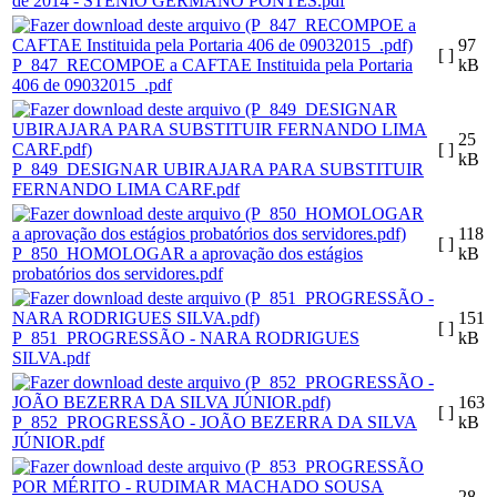
de 2014 - STÊNIO GERMANO PONTES.pdf
97
[ ]
P_847_RECOMPOE a CAFTAE Instituida pela Portaria
kB
406 de 09032015_.pdf
25
[ ]
kB
P_849_DESIGNAR UBIRAJARA PARA SUBSTITUIR
FERNANDO LIMA CARF.pdf
118
[ ]
P_850_HOMOLOGAR a aprovação dos estágios
kB
probatórios dos servidores.pdf
151
[ ]
P_851_PROGRESSÃO - NARA RODRIGUES
kB
SILVA.pdf
163
[ ]
P_852_PROGRESSÃO - JOÃO BEZERRA DA SILVA
kB
JÚNIOR.pdf
28