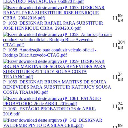
LEANDRO_MALAQUIAS_06082015.pdf
89
[ ]
kB
P_1053_DESIGNAR RAFAEL PARA SUBSTITUIR
JOSE HENRIQUE CBRA_29042016.pdf
204
[ ]
kB
P_1058_Autorização para conduzir veículo oficial -
Rodrigo Bilac Azevedo-CTAG.pdf
24
[ ]
kB
P_1059_DESIGNAR BRUNA MARTINS DE SOUZA
BENEVIDES PARA SUBSTITUIR KATTIUCY SOUSA
COSTA TRAJANO.pdf
24
[ ]
P_1061_ESTÁGIO PROBATORIO 26 de ABRIL
kB
2016.pdf
89
[ ]