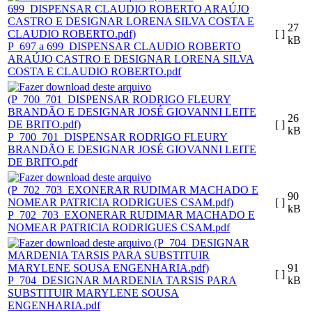
27
[ ]
kB
P_697 a 699_DISPENSAR CLAUDIO ROBERTO
ARAÚJO CASTRO E DESIGNAR LORENA SILVA
COSTA E CLAUDIO ROBERTO.pdf
26
[ ]
kB
P_700_701_DISPENSAR RODRIGO FLEURY
BRANDÃO E DESIGNAR JOSÉ GIOVANNI LEITE
DE BRITO.pdf
90
[ ]
kB
P_702_703_EXONERAR RUDIMAR MACHADO E
NOMEAR PATRICIA RODRIGUES CSAM.pdf
91
[ ]
P_704_DESIGNAR MARDENIA TARSIS PARA
kB
SUBSTITUIR MARYLENE SOUSA
ENGENHARIA.pdf