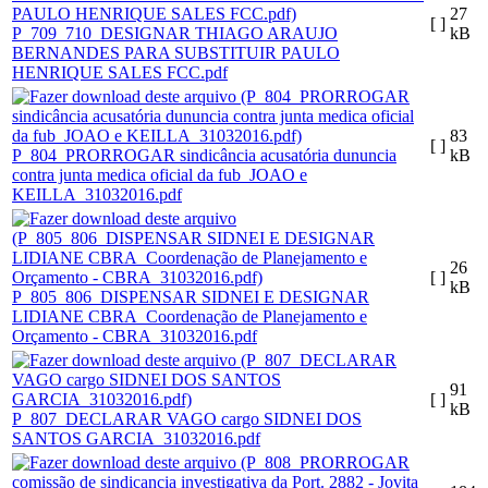
27
[ ]
P_709_710_DESIGNAR THIAGO ARAUJO
kB
BERNANDES PARA SUBSTITUIR PAULO
HENRIQUE SALES FCC.pdf
83
[ ]
P_804_PRORROGAR sindicância acusatória dununcia
kB
contra junta medica oficial da fub_JOAO e
KEILLA_31032016.pdf
26
[ ]
kB
P_805_806_DISPENSAR SIDNEI E DESIGNAR
LIDIANE CBRA_Coordenação de Planejamento e
Orçamento - CBRA_31032016.pdf
91
[ ]
kB
P_807_DECLARAR VAGO cargo SIDNEI DOS
SANTOS GARCIA_31032016.pdf