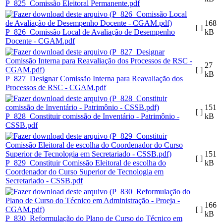
P_825_Comissão Eleitoral Permanente.pdf
168
[ ]
P_826_Comissão Local de Avaliação de Desempenho
kB
Docente - CGAM.pdf
27
[ ]
kB
P_827_Designar Comissão Interna para Reavaliação dos
Processos de RSC - CGAM.pdf
151
[ ]
P_828_Constituir comissão de Inventário - Patrimônio -
kB
CSSB.pdf
151
[ ]
P_829_Constituir Comissão Eleitoral de escolha do
kB
Coordenador do Curso Superior de Tecnologia em
Secretariado - CSSB.pdf
166
[ ]
kB
P_830_Reformulação do Plano de Curso do Técnico em