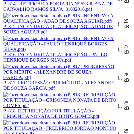
kB
P_814_ RETIFICAR A PORTARIA Nº 533 JUANA DE
CARVALHO RAMOS SILVA_31032016.pdf
25
[ ]
P_815_INCENTIVO À QUALIFICAÇÃO - ADAO DE
kB
SOUZA AGUIAR.pdf
25
[ ]
kB
P_816_INCENTIVO À QUALIFICAÇÃO - PAULO
HENRIQUE BORGES SILVA.pdf
28
[ ]
kB
P_817_PROGRESSÃO POR MÉRITO - ALEXANDRE
DE SOUZA GARCIA.pdf
25
[ ]
kB
P_818_RETRIBUIÇÃO POR TITULAÇÃO -
CRISONEIA NONATA DE BRITO GOMES.pdf
25
[ ]