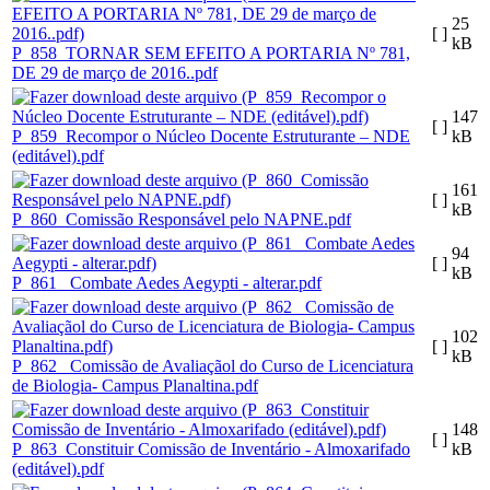
25
[ ]
kB
P_858_TORNAR SEM EFEITO A PORTARIA Nº 781,
DE 29 de março de 2016..pdf
147
[ ]
P_859_Recompor o Núcleo Docente Estruturante – NDE
kB
(editável).pdf
161
[ ]
kB
P_860_Comissão Responsável pelo NAPNE.pdf
94
[ ]
kB
P_861_ Combate Aedes Aegypti - alterar.pdf
102
[ ]
kB
P_862_ Comissão de Avaliaçãol do Curso de Licenciatura
de Biologia- Campus Planaltina.pdf
148
[ ]
P_863_Constituir Comissão de Inventário - Almoxarifado
kB
(editável).pdf