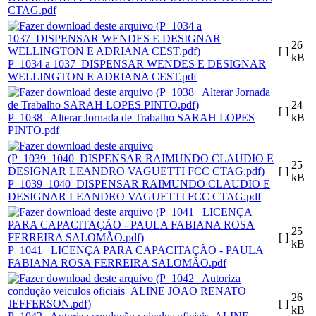
CTAG.pdf
26
[ ]
kB
P_1034 a 1037_DISPENSAR WENDES E DESIGNAR
WELLINGTON E ADRIANA CEST.pdf
24
[ ]
P_1038_ Alterar Jornada de Trabalho SARAH LOPES
kB
PINTO.pdf
25
[ ]
kB
P_1039_1040_DISPENSAR RAIMUNDO CLAUDIO E
DESIGNAR LEANDRO VAGUETTI FCC CTAG.pdf
25
[ ]
kB
P_1041_ LICENÇA PARA CAPACITAÇÃO - PAULA
FABIANA ROSA FERREIRA SALOMÃO.pdf
26
[ ]
kB