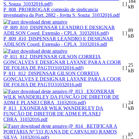
184
[ ]
kB
P_808_PRORROGAR comissão de sindicancia
investigativa da Port. 2882 - Jovita S. Souza_31032016.pdf
89
[ ]
kB
P_809_810_DISPENSAR LEANDRO E DESIGNAR
ADILSON Coord. Extensão - CPLA_31032016.pdf
25
[ ]
kB
P_811_812_DISPENSAR GILSON CORREIA
GONÇALVES E DESIGNAR LAYANE PARA A COOR
DE FOLHA DE PAGTO31032016.pdf
24
[ ]
P_813_ EXONERAR WILK WANDERLEY DA
kB
FUNÇÃO DE DIRETOR DE ADM E PLANEJ
CBRA_31032016.pdf
87
[ ]