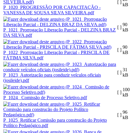
[ ]
kB
P_1020_PROGRESSÃO POR CAPACITAÇÃO -
VANESSA DE SOUSA SILVA SILVEIRA.pdf
90
[ ]
P_1021_Prorrogação Liberação Parcial - DELZINA BRAZ
kB
DA SILVA.pdf
90
[ ]
P_1022_Prorrogação Liberação Parcial - PRISCILA DE
kB
FÁTIMA SILVA.pdf
31
[ ]
P_1023_Autorização para conduzir veículos oficiais
kB
(josileide).pdf
100
[ ]
kB
P_1024_ Comissão de Processo Seletivo.pdf
96
[ ]
kB
P_1025_Retificar Comissão para construção do Projeto
Político Pedagógico.pdf