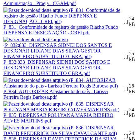
Administração - Proeja - CGAM.pdf
24
[ ]
kB
P_831_Conformidade de registro de gestão Riacho Fundo
DISPENSA E DESIGNAÇÃO - CRFI.pdf
25
[ ]
kB
P_832;833_DISPENSAR SIDNEI DOS SANTOS E
DESIGNAR LIDIANE DIAS SILVA GESTOR
FINANCEIRO SUBSTITUTO CBRA.pdf
26
[ ]
P_834_AUTORIZAR Afastamento do país - Larissa
kB
Ferreira Regis Barbosa.pdf
24
[ ]
P_835_DISPENSAR POLLYANA MARIA RIBEIRO
kB
ALVES MARTINS.pdf
24
[ ]
P_836_DISPENSAR DAVID FREDERICK DA SILVA
kB