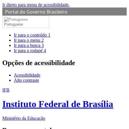
Ir direto para menu de acessibilidade.
Portal do Governo Brasileiro
Portuguese
Ir para o conteúdo
1
Ir para o menu
2
Ir para a busca
3
Ir para o rodapé
4
Opções de acessibilidade
Acessibilidade
Alto contraste
IFB
Instituto Federal de Brasília
Ministério da Educação