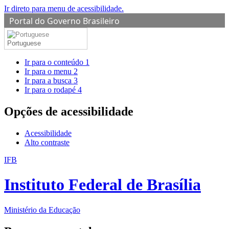
Ir direto para menu de acessibilidade.
Portal do Governo Brasileiro
Portuguese
Ir para o conteúdo
1
Ir para o menu
2
Ir para a busca
3
Ir para o rodapé
4
Opções de acessibilidade
Acessibilidade
Alto contraste
IFB
Instituto Federal de Brasília
Ministério da Educação