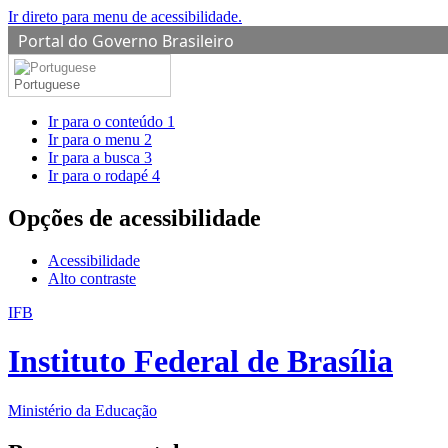
Ir direto para menu de acessibilidade.
Portal do Governo Brasileiro
Portuguese
Ir para o conteúdo
1
Ir para o menu
2
Ir para a busca
3
Ir para o rodapé
4
Opções de acessibilidade
Acessibilidade
Alto contraste
IFB
Instituto Federal de Brasília
Ministério da Educação