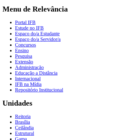
Menu de Relevância
Portal IFB
Estude no IFB
Espaço do/a Estudante
Espaço do/a Servidor/a
Concursos
Ensino
Pesquisa
Extensão
Administração
Educação a Distância
Internacional
IFB na Mídia
Repositório Institucional
Unidades
Reitoria
Brasília
Ceilândia
Estrutural
Gama