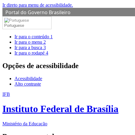
Ir direto para menu de acessibilidade.
Portal do Governo Brasileiro
Portuguese
Ir para o conteúdo
1
Ir para o menu
2
Ir para a busca
3
Ir para o rodapé
4
Opções de acessibilidade
Acessibilidade
Alto contraste
IFB
Instituto Federal de Brasília
Ministério da Educação