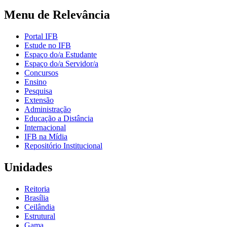
Menu de Relevância
Portal IFB
Estude no IFB
Espaço do/a Estudante
Espaço do/a Servidor/a
Concursos
Ensino
Pesquisa
Extensão
Administração
Educação a Distância
Internacional
IFB na Mídia
Repositório Institucional
Unidades
Reitoria
Brasília
Ceilândia
Estrutural
Gama